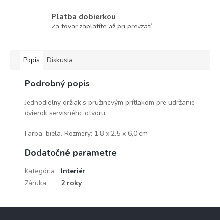
Platba dobierkou
Za tovar zaplatíte až pri prevzatí
Popis
Diskusia
Podrobný popis
Jednodielny držiak s pružinovým prítlakom pre udržanie
dvierok servisného otvoru.
Farba: biela. Rozmery: 1.8 x 2.5 x 6,0 cm
Dodatočné parametre
Kategória
:
Interiér
Záruka
:
2 roky
Z