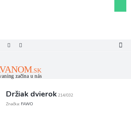
Prejsť
Nákupn
na
košík
obsah
Držiak dvierok
214/032
Značka:
FAWO