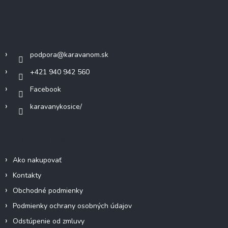
á
p
ä
Kontakt
t
i
podpora
@
karavanom.sk
e
+421 940 942 560
Facebook
karavanykosice/
Informácie pre vás
Ako nakupovať
Kontakty
Obchodné podmienky
Podmienky ochrany osobných údajov
Odstúpenie od zmluvy