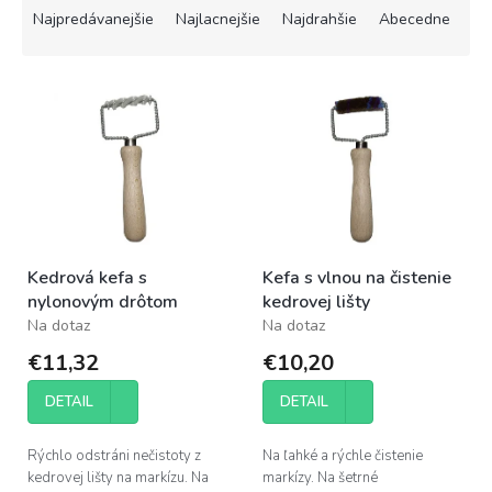
a
Najpredávanejšie
Najlacnejšie
Najdrahšie
Abecedne
d
e
V
n
ý
i
p
e
i
p
s
r
p
o
r
d
o
u
Kedrová kefa s
Kefa s vlnou na čistenie
d
k
nylonovým drôtom
kedrovej lišty
u
t
Na dotaz
Na dotaz
k
o
t
v
€11,32
€10,20
o
v
DETAIL
DETAIL
Rýchlo odstráni nečistoty z
Na ľahké a rýchle čistenie
kedrovej lišty na markízu. Na
markízy. Na šetrné