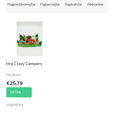
a
Najpredávanejšie
Najlacnejšie
Najdrahšie
Abecedne
d
e
V
n
ý
i
p
e
i
p
s
r
p
o
r
d
o
u
Hra Crazy Campers
d
k
u
t
Na dotaz
k
o
t
v
€25,79
o
v
DETAIL
Logická hra