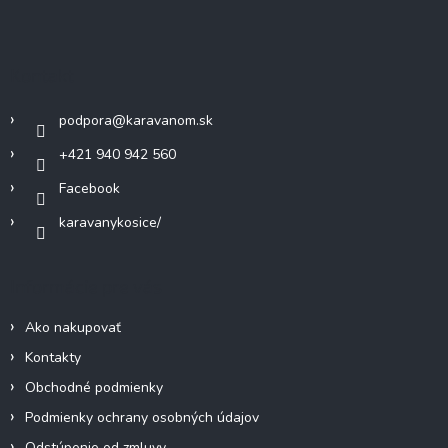
á
p
ä
Kontakt
t
i
podpora
@
karavanom.sk
e
+421 940 942 560
Facebook
karavanykosice/
Informácie pre vás
Ako nakupovať
Kontakty
Obchodné podmienky
Podmienky ochrany osobných údajov
Odstúpenie od zmluvy