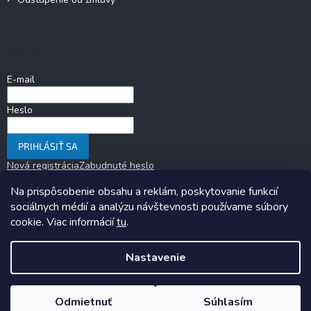
Prihlásenie
E-mail
Heslo
PRIHLÁSIŤ SA
Nová registrácia
Zabudnuté heslo
Na prispôsobenie obsahu a reklám, poskytovanie funkcií
sociálnych médií a analýzu návštevnosti používame súbory
cookie. Viac informácií
tu
.
Nastavenie
Copyright 2026
KARAVANOM.sk
. Všetky práva vyhradené.
Upraviť
nastavenie cookies
Odmietnuť
Súhlasím