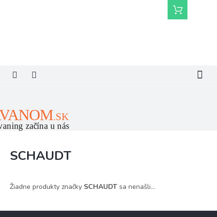
Prejsť
Nákupný
na
košík
obsah
SCHAUDT
Žiadne produkty značky
SCHAUDT
sa nenašli...
Z