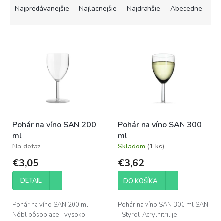
a
Najpredávanejšie
Najlacnejšie
Najdrahšie
Abecedne
d
e
V
n
ý
i
p
e
i
p
s
r
p
o
r
d
o
u
Pohár na víno SAN 200
Pohár na víno SAN 300
d
k
ml
ml
u
t
Na dotaz
Skladom
(1 ks)
k
o
t
v
€3,05
€3,62
o
v
DETAIL
DO KOŠÍKA
Pohár na víno SAN 200 ml
Pohár na víno SAN 300 ml SAN
Nóbl pôsobiace - vysoko
- Styrol-Acrylnitril je