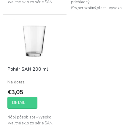
kvalitné sklo zo série SAN.
priehľadný,
číry,nerozbitný,plast - vysoko
odolný proti poškriabaniu,
možno umývať v umývačke,
takmer žiadna tvorba
usadenín...
Pohár SAN 200 ml
Na dotaz
€3,05
DETAIL
Nóbl pôsobiace - vysoko
kvalitné sklo zo série SAN.