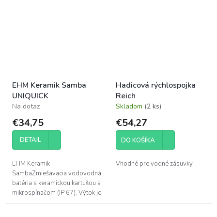
EHM Keramik Samba
Hadicová rýchlospojka
UNIQUICK
Reich
Na dotaz
Skladom
(2 ks)
€34,75
€54,27
DETAIL
DO KOŠÍKA
EHM Keramik
Vhodné pre vodné zásuvky.
SambaZmiešavacia vodovodná
batéria s keramickou kartušou a
mikrospínačom (IP 67). Výtok je
možné otočiť vertikálne.
montážny otvor: 39 mm