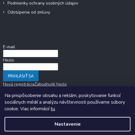
Podmienky ochrany osobných údajov
Odstúpenie od zmluvy
Prihlásenie
E-mail
Heslo
PRIHLÁSIŤ SA
Nová registrácia
Zabudnuté heslo
Na prispôsobenie obsahu a reklám, poskytovanie funkcií
sociálnych médií a analýzu návštevnosti používame súbory
cookie. Viac informácií
tu
.
Nastavenie
Copyright 2026
KARAVANOM.sk
. Všetky práva vyhradené.
Upraviť
nastavenie cookies