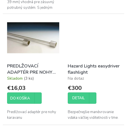
39 mm) vhodná pre zásuvný
potrubný systém. S jedným
alebo dvoma zásuvkami.
PREDLŽOVACÍ
Hazard Lights easydriver
ADAPTÉR PRE NOHY
flashlight
KARAVANU - 30 cm
Skladom
(3 ks)
Na dotaz
€16,03
€300
DETAIL
DO KOŠÍKA
Predlžovací adaptér pre nohy
Bezpečnejšie manévrovanie
karavanu
vďaka väčšej viditeľnosti v tme.