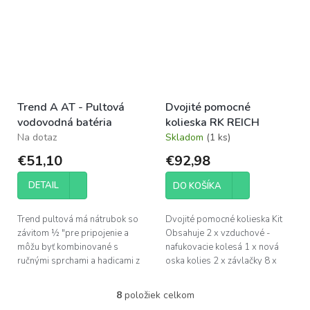
montážna výška: 40 mm...
Trend A AT - Pultová
Dvojité pomocné
vodovodná batéria
kolieska RK REICH
Na dotaz
Skladom
(1 ks)
€51,10
€92,98
DETAIL
DO KOŠÍKA
Trend pultová má nátrubok so
Dvojité pomocné kolieska Kit
závitom ½ "pre pripojenie a
Obsahuje 2 x vzduchové -
môžu byť kombinované s
nafukovacie kolesá 1 x nová
ručnými sprchami a hadicami z
oska kolies 2 x závlačky 8 x
Reich Der Auftischmischer (AT)
podložky
a sú zvlášť vhodné pre montáž
8
položiek celkom
O
na...