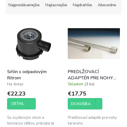
a
Najpredávanejšie
Najlacnejšie
Najdrahšie
Abecedne
d
e
V
n
ý
i
p
e
i
p
s
r
p
o
r
d
o
u
Sifón s odpadovým
PREDLŽOVACÍ
d
k
filtrom
ADAPTÉR PRE NOHY
u
t
KARAVANU - 45 cm
Na dotaz
Skladom
(3 ks)
k
o
t
v
€22,23
€17,75
o
v
DETAIL
DO KOŠÍKA
So zvyškovým sitom a
Predlžovací adaptér pre nohy
tesniacou zátkou, prípojka (ø
karavanu