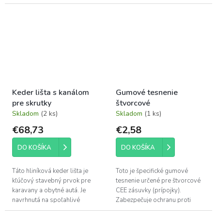
pre karavany, obytné autá,
dodávky aj osobné autá s C-
lišou alebo...
Keder lišta s kanálom
Gumové tesnenie
pre skrutky
štvorcové
Skladom
(2 ks)
Skladom
(1 ks)
€68,73
€2,58
DO KOŠÍKA
DO KOŠÍKA
Táto hliníková keder lišta je
Toto je špecifické gumové
kľúčový stavebný prvok pre
tesnenie určené pre štvorcové
karavany a obytné autá. Je
CEE zásuvky (prípojky).
navrhnutá na spoľahlivé
Zabezpečuje ochranu proti
utesnenie a estetické prekrytie
vlhkosti a prachu.