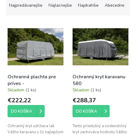
a
Najpredávanejšie
Najlacnejšie
Najdrahšie
Abecedne
d
e
V
n
ý
i
p
e
i
p
s
r
p
o
r
d
o
u
Ochranná plachta pre
Ochranný kryt karavanu
d
k
príves -
580
u
t
Skladom
(1 ks)
Skladom
(1 ks)
k
o
t
v
€222,22
€288,37
o
v
DO KOŠÍKA
DO KOŠÍKA
Ochranný kryt udržiava lak
Tento priedušný a vodeodolný
Vášho karavanu v čo najlepšom
kryt zachováva hodnotu Vášho