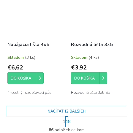
Napájacia lišta 4x5
Rozvodná lišta 3x5
Skladom
(3 ks)
Skladom
(4 ks)
€6,62
€3,92
DO KOŠÍKA
DO KOŠÍKA
4-cestný rozdeľovací pás
Rozvodná lišta 3x5 SB
NAČÍTAŤ 12 ĎALŠÍCH
S
1
8
t
O
r
86
položiek celkom
v