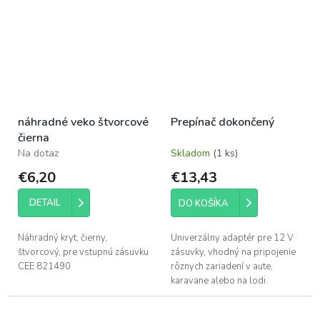
spojov na karosérii, a zároveň
slúži...
náhradné veko štvorcové
Prepínač dokončený
čierna
Na dotaz
Skladom
(1 ks)
€6,20
€13,43
DETAIL
DO KOŠÍKA
Náhradný kryt, čierny,
Univerzálny adaptér pre 12 V
štvorcový, pre vstupnú zásuvku
zásuvky, vhodný na pripojenie
CEE 821490
rôznych zariadení v aute,
karavane alebo na lodi.