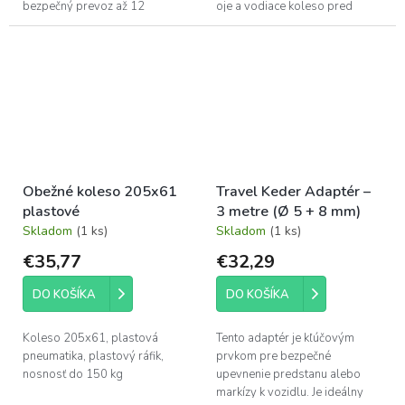
bezpečný prevoz až 12
oje a vodiace koleso pred
rovnakých šálok alebo pohárov
poveternostnými vplyvmi.
naraz, čím bráni ich rozbitiu a...
Obežné koleso 205x61
Travel Keder Adaptér –
plastové
3 metre (Ø 5 + 8 mm)
Skladom
(1 ks)
Skladom
(1 ks)
€35,77
€32,29
DO KOŠÍKA
DO KOŠÍKA
Koleso 205x61, plastová
Tento adaptér je kľúčovým
pneumatika, plastový ráfik,
prvkom pre bezpečné
nosnosť do 150 kg
upevnenie predstanu alebo
markízy k vozidlu. Je ideálny