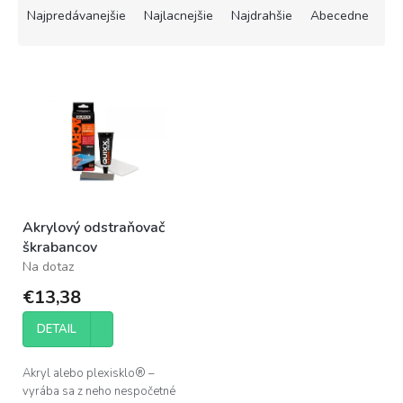
a
Najpredávanejšie
Najlacnejšie
Najdrahšie
Abecedne
d
e
V
n
ý
i
p
e
i
p
s
r
p
o
r
d
o
u
Akrylový odstraňovač
d
k
škrabancov
u
t
Na dotaz
k
o
t
v
€13,38
o
v
DETAIL
Akryl alebo plexisklo® –
vyrába sa z neho nespočetné