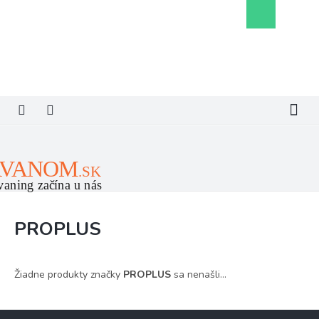
Prejsť
Nákupný
na
košík
obsah
PROPLUS
Žiadne produkty značky
PROPLUS
sa nenašli...
Z