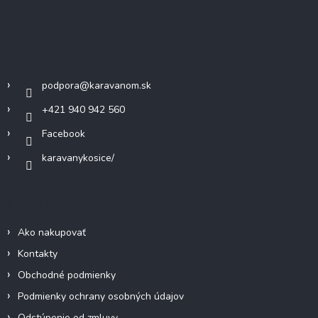
á
p
ä
Kontakt
t
i
podpora
@
karavanom.sk
e
+421 940 942 560
Facebook
karavanykosice/
Informácie pre vás
Ako nakupovať
Kontakty
Obchodné podmienky
Podmienky ochrany osobných údajov
Odstúpenie od zmluvy