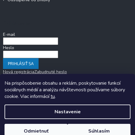
Prihlásenie
E-mail
Heslo
PRIHLÁSIŤ SA
Nová registrácia
Zabudnuté heslo
Na prispôsobenie obsahu a reklám, poskytovanie funkcií
sociálnych médií a analýzu návštevnosti používame súbory
cookie. Viac informácií
tu
.
Nastavenie
Copyright 2026
KARAVANOM.sk
. Všetky práva vyhradené.
Upraviť
nastavenie cookies
Odmietnuť
Súhlasím