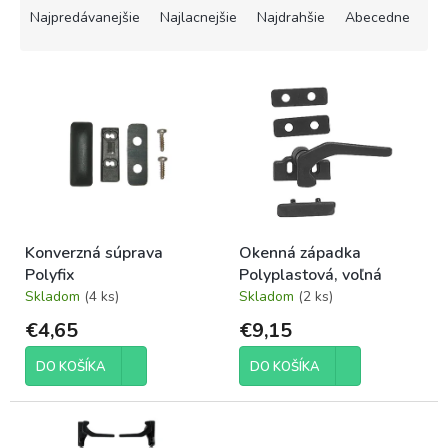
a
Najpredávanejšie
Najlacnejšie
Najdrahšie
Abecedne
d
e
V
n
ý
i
p
e
i
p
s
r
p
o
r
d
o
u
Konverzná súprava
Okenná západka
d
k
Polyfix
Polyplastová, voľná
u
t
Skladom
(4 ks)
Skladom
(2 ks)
k
o
t
v
€4,65
€9,15
o
v
DO KOŠÍKA
DO KOŠÍKA