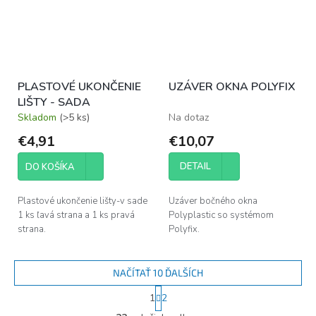
PLASTOVÉ UKONČENIE
UZÁVER OKNA POLYFIX
LIŠTY - SADA
Skladom
(>5 ks)
Na dotaz
€4,91
€10,07
DETAIL
DO KOŠÍKA
Plastové ukončenie lišty-v sade
Uzáver bočného okna
1 ks ľavá strana a 1 ks pravá
Polyplastic so systémom
strana.
Polyfix.
NAČÍTAŤ 10 ĎALŠÍCH
S
1
2
t
O
r