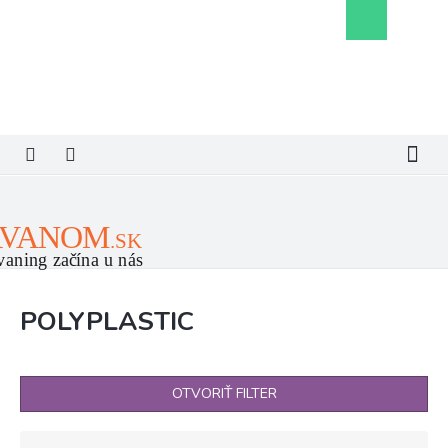
Prejsť
Nákupný
na
košík
obsah
POLYPLASTIC
OTVORIŤ FILTER
R