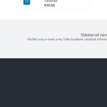
Taliansko
€35,50
Odoberať new
Vložte svoj e-mail a my Vám budeme zasielať infor
Z
á
p
ä
t
i
e