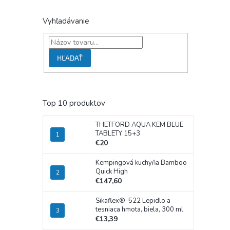
Vyhľadávanie
HĽADAŤ
Top 10 produktov
THETFORD AQUA KEM BLUE
TABLETY 15+3
€20
Kempingová kuchyňa Bamboo
Quick High
€147,60
Sikaflex®-522 Lepidlo a
tesniaca hmota, biela, 300 ml
€13,39