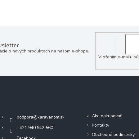
sletter
mácie o nových produktoch na našom e-shope.
Vložením e-mailu sú
Kontakt
Informácie pre vás
Ako nakupovať
podpora
@
karavanom.sk
Kontakty
+421 940 942 560
Obchodné podmienky
Facebook