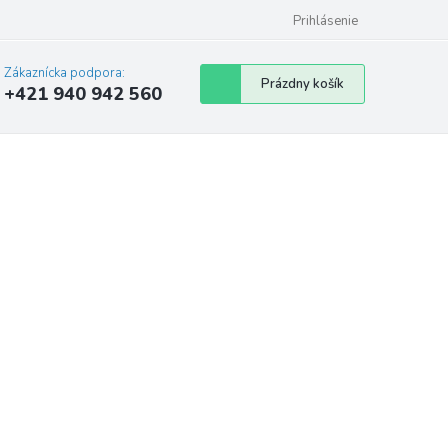
Prihlásenie
Zákaznícka podpora:
Nákupný
Prázdny košík
+421 940 942 560
košík