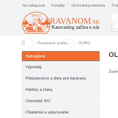
Prejsť
Ako nakupovať
Kontakty
Obchodné podmienky
Pod
na
obsah
Domov
Predávané značky
OLPRO
O
B
Preskočiť
Kategórie
kategórie
o
č
Výpredaj
n
Žiadn
ý
Príslušenstvo a diely pre karavany
p
a
Markízy a stany
n
e
Chemické WC
l
Chladenie a vykurovanie