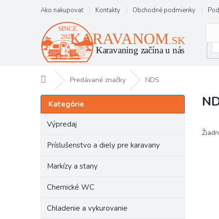
Prejsť
Ako nakupovať
Kontakty
Obchodné podmienky
Pod
na
obsah
Domov
Predávané značky
NDS
N
B
Preskočiť
Kategórie
kategórie
o
č
Výpredaj
n
Žiadn
ý
Príslušenstvo a diely pre karavany
p
a
Markízy a stany
n
e
Chemické WC
l
Chladenie a vykurovanie