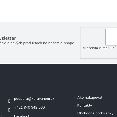
sletter
mácie o nových produktoch na našom e-shope.
Vložením e-mailu sú
Kontakt
Informácie pre vás
Ako nakupovať
podpora
@
karavanom.sk
Kontakty
+421 940 942 560
Obchodné podmienky
Facebook