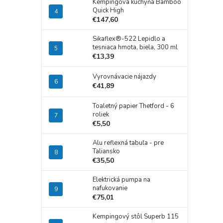
Kempingová kuchyňa Bamboo
Quick High
€147,60
Sikaflex®-522 Lepidlo a
tesniaca hmota, biela, 300 ml
€13,39
Vyrovnávacie nájazdy
€41,89
Toaletný papier Thetford - 6
roliek
€5,50
Alu reflexná tabuľa - pre
Taliansko
€35,50
Elektrická pumpa na
nafukovanie
€75,01
Kempingový stôl Superb 115