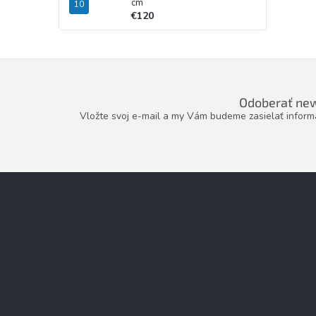
cm
€120
Odoberať new
Vložte svoj e-mail a my Vám budeme zasielať infor
Z
á
p
ä
t
i
e