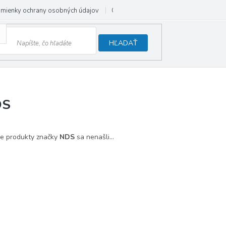
mienky ochrany osobných údajov
Odstúpenie od zmluvy
HĽADAŤ
DS
e produkty značky
NDS
sa nenašli...