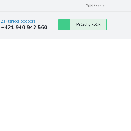
Prihlásenie
Zákaznícka podpora:
Nákupný
Prázdny košík
+421 940 942 560
košík