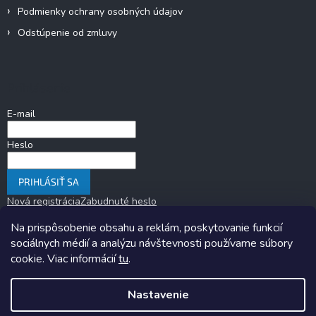
Podmienky ochrany osobných údajov
Odstúpenie od zmluvy
Prihlásenie
E-mail
Heslo
PRIHLÁSIŤ SA
Nová registrácia
Zabudnuté heslo
Na prispôsobenie obsahu a reklám, poskytovanie funkcií
sociálnych médií a analýzu návštevnosti používame súbory
cookie. Viac informácií
tu
.
Nastavenie
Copyright 2026
KARAVANOM.sk
. Všetky práva vyhradené.
Upraviť