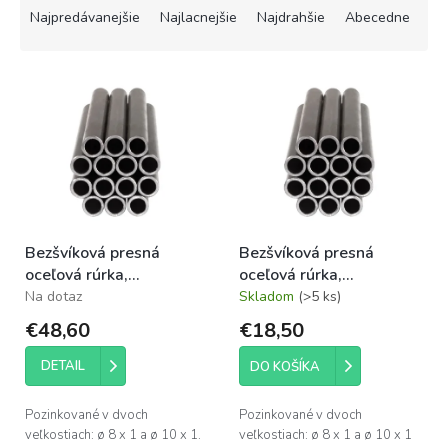
a
Najpredávanejšie
Najlacnejšie
Najdrahšie
Abecedne
d
e
V
n
ý
i
p
e
i
p
s
r
p
o
r
d
o
u
Bezšvíková presná
Bezšvíková presná
d
k
oceľová rúrka,
oceľová rúrka,
u
t
pozinkovaná 10 mm × 6
pozinkovaná 10 mm × 2
Na dotaz
Skladom
(>5 ks)
k
o
m
m
t
v
€48,60
€18,50
o
v
DETAIL
DO KOŠÍKA
Pozinkované v dvoch
Pozinkované v dvoch
veľkostiach: ø 8 x 1 a ø 10 x 1.
veľkostiach: ø 8 x 1 a ø 10 x 1