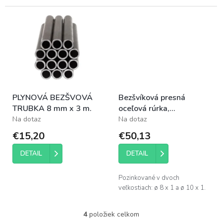
PLYNOVÁ BEZŠVOVÁ
Bezšvíková presná
TRUBKA 8 mm x 3 m.
oceľová rúrka,
pozinkovaná 8 mm × 6 m
Na dotaz
Na dotaz
€15,20
€50,13
DETAIL
DETAIL
Pozinkované v dvoch
veľkostiach: ø 8 x 1 a ø 10 x 1.
4
položiek celkom
O