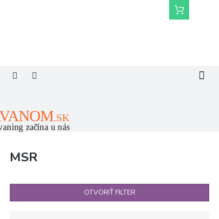
Prejsť
Nákupný
na
košík
obsah
MSR
OTVORIŤ FILTER
R