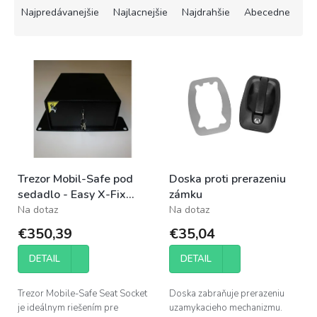
a
Najpredávanejšie
Najlacnejšie
Najdrahšie
Abecedne
d
e
V
n
ý
i
p
e
i
p
s
r
p
o
r
d
o
u
Trezor Mobil-Safe pod
Doska proti prerazeniu
d
k
sedadlo - Easy X-Fix
zámku
u
t
Laptop
Na dotaz
Na dotaz
k
o
t
v
€350,39
€35,04
o
v
DETAIL
DETAIL
Trezor Mobile-Safe Seat Socket
Doska zabraňuje prerazeniu
je ideálnym riešením pre
uzamykacieho mechanizmu.