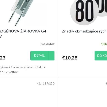
LOGÉNOVÁ ŽIAROVKA G4
Značky obmedzujúce rých
W
Na dotaz
Sk
DETAIL
DO KO
,23
€10,28
génová žiarovka s päticou G4 na
tie 12 Voltov
Kód:
137/250