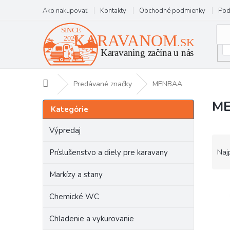
Prejsť
Ako nakupovať
Kontakty
Obchodné podmienky
Pod
na
obsah
Domov
Predávané značky
MENBAA
M
B
Preskočiť
Kategórie
kategórie
o
č
Výpredaj
n
R
ý
a
Príslušenstvo a diely pre karavany
Naj
p
d
a
e
Markízy a stany
n
V
n
e
ý
i
Chemické WC
l
p
e
i
p
Chladenie a vykurovanie
s