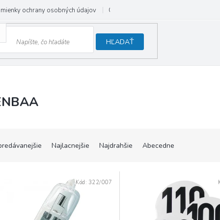
mienky ochrany osobných údajov
Odstúpenie od zmluvy
HĽADAŤ
ENBAA
predávanejšie
Najlacnejšie
Najdrahšie
Abecedne
Kód:
322/007