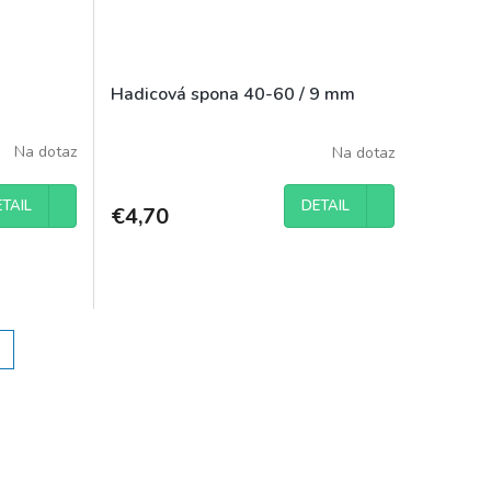
Hadicová spona 40-60 / 9 mm
Na dotaz
Na dotaz
TAIL
DETAIL
€4,70