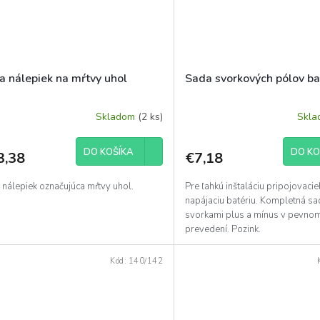
a nálepiek na mŕtvy uhol
Sada svorkových pólov ba
Skladom
(2 ks)
Skl
DO KOŠÍKA
DO KO
3,38
€7,18
 nálepiek označujúca mŕtvy uhol.
Pre ľahkú inštaláciu pripojovaci
napájaciu batériu. Kompletná sa
svorkami plus a mínus v pevno
prevedení. Pozink.
Kód:
140/142