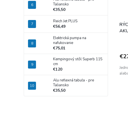
Taliansko
€35,50
Reich Jet PLUS
RÝC
€56,49
AK
Elektrická pumpa na
nafukovanie
€75,01
€2
Kempingový stôl Superb 115
cm
Jedn
€120
aleb
Alu reflexná tabuľa - pre
Taliansko
€35,50