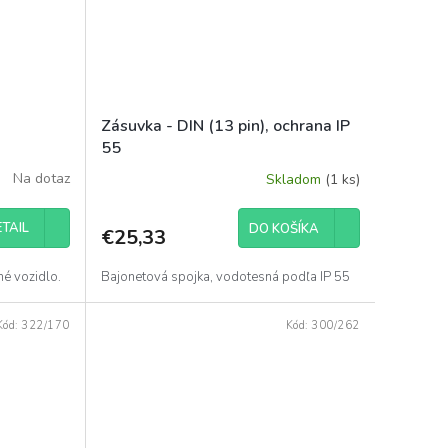
Zásuvka - DIN (13 pin), ochrana IP
55
Na dotaz
Skladom
(1 ks)
TAIL
DO KOŠÍKA
€25,33
né vozidlo.
Bajonetová spojka, vodotesná podľa IP 55
Kód:
322/170
Kód:
300/262