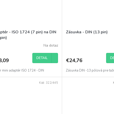
ptér - ISO 1724 (7 pin) na DIN
Zásuvka - DIN (13 pin)
pin)
Na dotaz
DETAIL
DE
8,09
€24,76
r mini adaptér ISO 1724 - DIN
Zásuvka DIN -13 pólová pre ťaž
Kód:
322/445