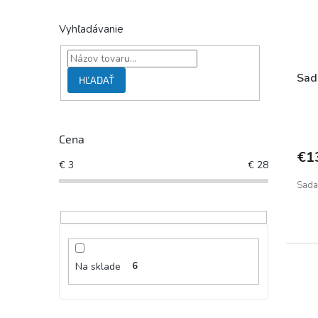
Vyhľadávanie
Sad
HĽADAŤ
Cena
€1
€
3
€
28
Sada
Na sklade
6