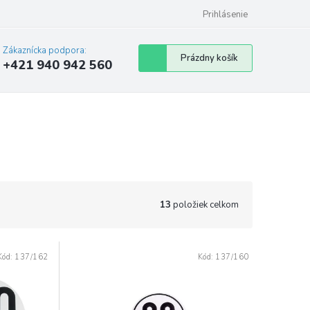
Prihlásenie
Zákaznícka podpora:
Nákupný
Prázdny košík
+421 940 942 560
košík
13
položiek celkom
Kód:
137/162
Kód:
137/160