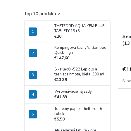
Top 10 produktov
THETFORD AQUA KEM BLUE
TABLETY 15+3
Ada
€20
(13 
Kempingová kuchyňa Bamboo
Quick High
€147,60
€1
Sikaflex®-522 Lepidlo a
tesniaca hmota, biela, 300 ml
€13,39
Supe
Vyrovnávacie nájazdy
€41,89
Toaletný papier Thetford - 6
roliek
€5,50
Alu reflexná tabuľa - pre