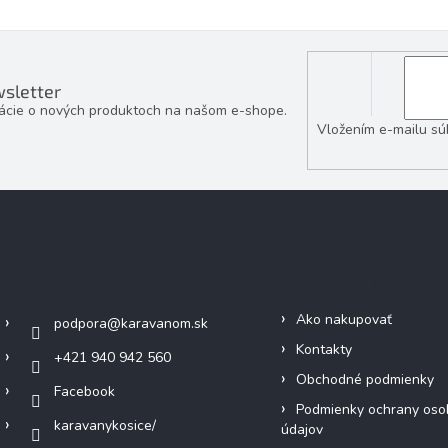
a
v
c
a
i
n
e
i
e
p
sletter
r
mácie o nových produktoch na našom e-shope.
v
Vložením e-mailu sú
k
y
v
ý
p
i
s
u
Kontakt
Informácie pre vás
Ako nakupovať
podpora
@
karavanom.sk
Kontakty
+421 940 942 560
Obchodné podmienky
Facebook
Podmienky ochrany oso
karavanykosice/
údajov