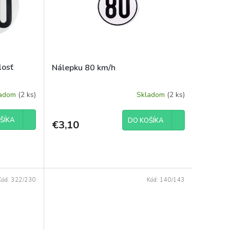
losť
Nálepku 80 km/h
ladom
(2 ks)
Skladom
(2 ks)
ŠÍKA
DO KOŠÍKA
€3,10
Kód:
322/230
Kód:
140/143