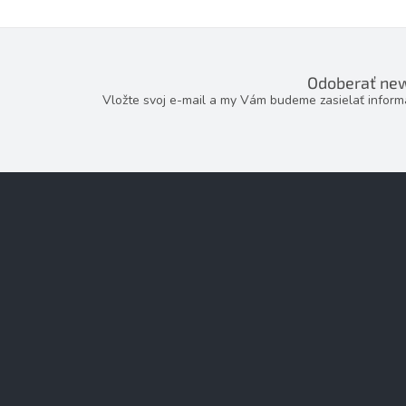
Odoberať new
Vložte svoj e-mail a my Vám budeme zasielať infor
Z
á
p
ä
t
i
e