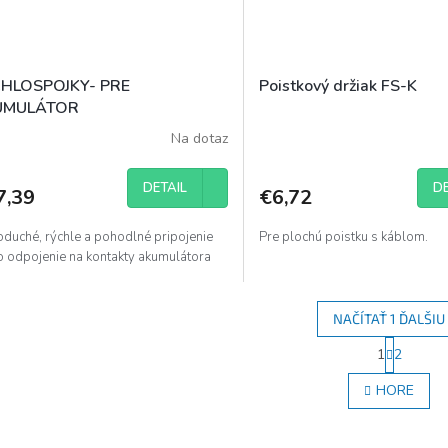
HLOSPOJKY- PRE
Poistkový držiak FS-K
UMULÁTOR
Na dotaz
DETAIL
DE
7,39
€6,72
oduché, rýchle a pohodlné pripojenie
Pre plochú poistku s káblom.
o odpojenie na kontakty akumulátora
NAČÍTAŤ 1 ĎALŠIU
S
1
2
O
t
r
v
HORE
á
l
n
á
k
d
o