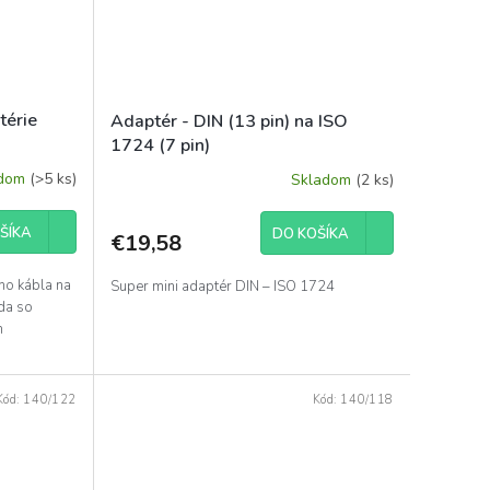
térie
Adaptér - DIN (13 pin) na ISO
1724 (7 pin)
adom
(>5 ks)
Skladom
(2 ks)
ŠÍKA
DO KOŠÍKA
€19,58
eho kábla na
Super mini adaptér DIN – ISO 1724
da so
m
Kód:
140/122
Kód:
140/118