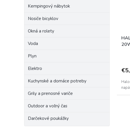
r
p
o
Kempingový nábytok
r
d
o
Nosiče bicyklov
u
d
k
Okná a rolety
u
t
k
o
HA
Voda
t
v
20
o
Plyn
v
Elektro
€5
Kuchynské a domáce potreby
Halo
napä
Grily a prenosné variče
Outdoor a voľný čas
Darčekové poukážky