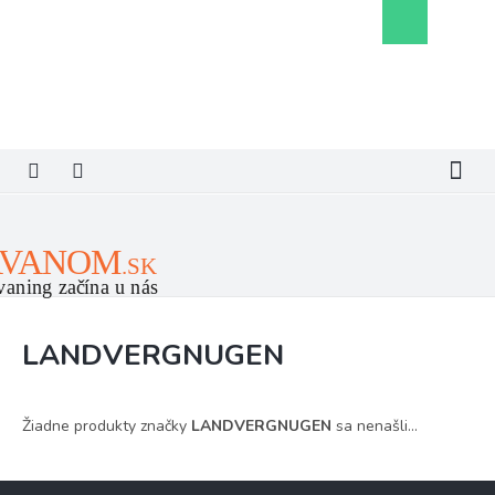
Prejsť
Nákupný
na
košík
obsah
LANDVERGNUGEN
Žiadne produkty značky
LANDVERGNUGEN
sa nenašli...
Z