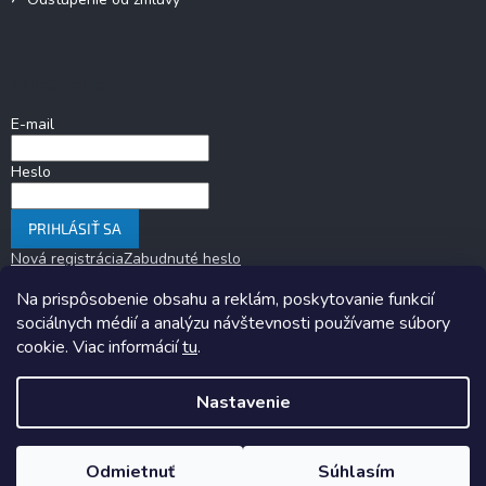
Prihlásenie
E-mail
Heslo
PRIHLÁSIŤ SA
Nová registrácia
Zabudnuté heslo
Na prispôsobenie obsahu a reklám, poskytovanie funkcií
sociálnych médií a analýzu návštevnosti používame súbory
cookie. Viac informácií
tu
.
Nastavenie
Copyright 2026
KARAVANOM.sk
. Všetky práva vyhradené.
Upraviť
nastavenie cookies
Odmietnuť
Súhlasím