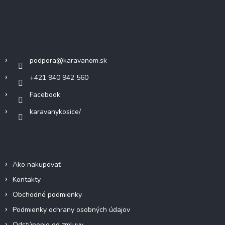
á
p
ä
Kontakt
t
i
podpora
@
karavanom.sk
e
+421 940 942 560
Facebook
karavanykosice/
Informácie pre vás
Ako nakupovať
Kontakty
Obchodné podmienky
Podmienky ochrany osobných údajov
Odstúpenie od zmluvy