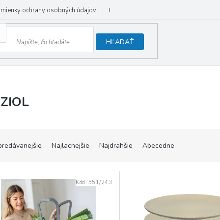
mienky ochrany osobných údajov
Odstúpenie od zmluvy
HĽADAŤ
ZIOL
predávanejšie
Najlacnejšie
Najdrahšie
Abecedne
Kód:
551/243