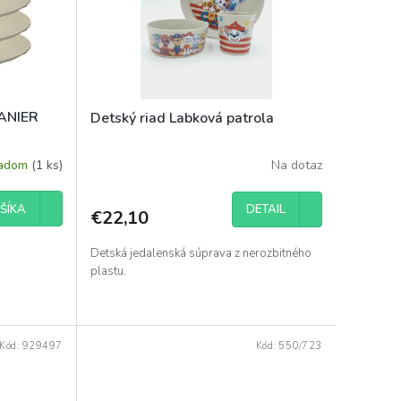
TANIER
Detský riad Labková patrola
ladom
(1 ks)
Na dotaz
DETAIL
ŠÍKA
€22,10
Detská jedalenská súprava z nerozbitného
plastu.
Kód:
929497
Kód:
550/723