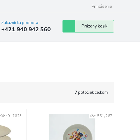
Prihlásenie
Zákaznícka podpora:
Nákupný
Prázdny košík
+421 940 942 560
košík
7
položiek celkom
Kód:
917625
Kód:
551/267