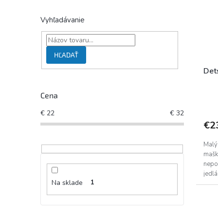
Vyhľadávanie
HĽADAŤ
Det
Cena
€
22
€
32
€2
Malý 
mašk
nepo
jedlá
Na sklade
1
uchop