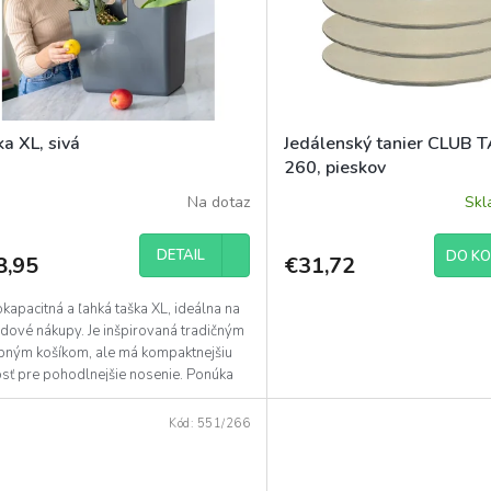
a XL, sivá
Jedálenský tanier CLUB 
260, pieskov
Na dotaz
Sk
DETAIL
DO KO
8,95
€31,72
kapacitná a ľahká taška XL, ideálna na
ndové nákupy. Je inšpirovaná tradičným
pným košíkom, ale má kompaktnejšiu
osť pre pohodlnejšie nosenie. Ponúka
tok...
Kód:
551/266