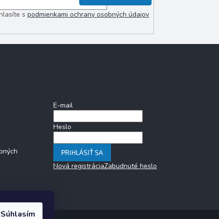
hlasíte s
podmienkami ochrany osobných údajov
Prihlásenie
E-mail
Heslo
bných
PRIHLÁSIŤ SA
Nová registrácia
Zabudnuté heslo
Súhlasím