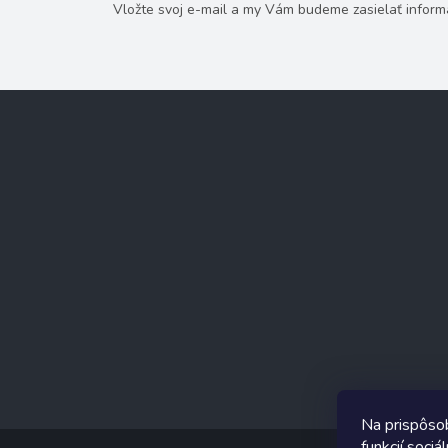
Vložte svoj e-mail a my Vám budeme zasielať infor
Z
á
p
ä
t
i
e
Na prispôso
funkcií soci