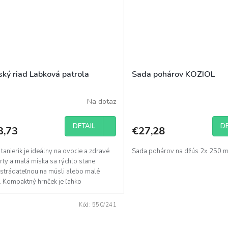
ský riad Labková patrola
Sada pohárov KOZIOL
Na dotaz
DETAIL
DE
3,73
€27,28
tanierik je ideálny na ovocie a zdravé
Sada pohárov na džús 2x 250 m
rty a malá miska sa rýchlo stane
strádateľnou na müsli alebo malé
. Kompaktný hrnček je ľahko
iteľný pre malé...
Kód:
550/241