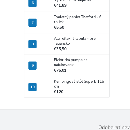
Vyrovnávacie nájazdy
€41,89
Toaletný papier Thetford - 6
roliek
€5,50
Alu reflexná tabuľa - pre
Taliansko
€35,50
Elektrická pumpa na
nafukovanie
€75,01
Kempingový stôl Superb 115
cm
€120
Odoberať new