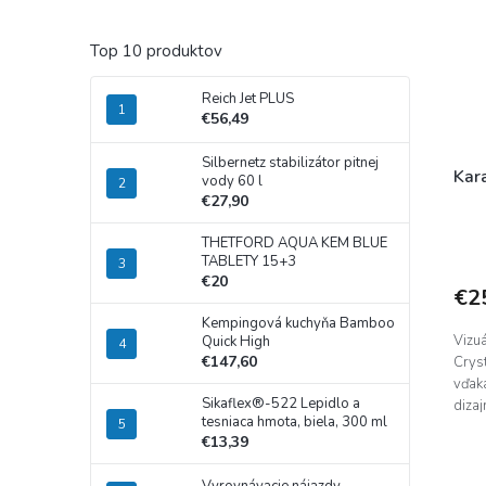
Top 10 produktov
Reich Jet PLUS
€56,49
Silbernetz stabilizátor pitnej
Kara
vody 60 l
€27,90
THETFORD AQUA KEM BLUE
TABLETY 15+3
€20
€2
Kempingová kuchyňa Bamboo
Vizuá
Quick High
€147,60
Cryst
vďak
Sikaflex®-522 Lepidlo a
dizaj
tesniaca hmota, biela, 300 ml
€13,39