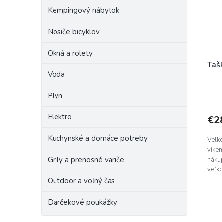
r
p
o
Kempingový nábytok
r
d
o
Nosiče bicyklov
u
d
k
Okná a rolety
u
t
k
o
Tašk
Voda
t
v
o
Plyn
v
Elektro
€2
Kuchynské a domáce potreby
Veľko
víke
Grily a prenosné variče
náku
veľk
dosta
Outdoor a voľný čas
Darčekové poukážky