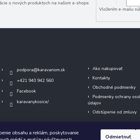
mácie o nových produktoch na našom e-shope.
Vložením e-mailu sú
Kontakt
Informácie pre vás
Ako nakupovať
podpora
@
karavanom.sk
Kontakty
+421 940 942 560
Obchodné podmienky
Facebook
Podmienky ochrany oso
karavanykosice/
údajov
Odstúpenie od zmluvy
benie obsahu a reklám, poskytovanie
Odmietnuť
álnych médií a analýzu návštevnosti