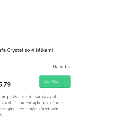
fa Crystal so 4 šálkami
Na dotaz
DETAIL
5,79
lne pastva pre oči. Karafa a pohár
al izolujú studené aj horúce nápoje
a svojmu elegantnému fazetovému
nu.
O
v