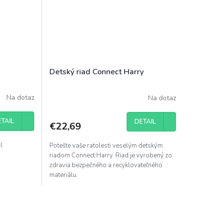
Detský riad Connect Harry
Na dotaz
Na dotaz
TAIL
DETAIL
€22,69
l
Potešte vaše ratolesti veselým detským
riadom Connect Harry. Riad je vyrobený zo
zdravia bezpečného a recyklovateľného
materiálu.