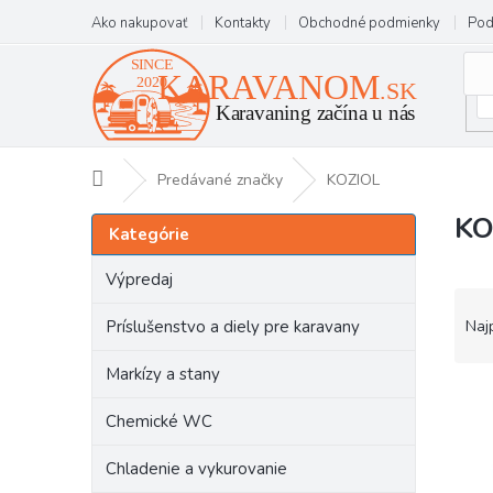
Prejsť
Ako nakupovať
Kontakty
Obchodné podmienky
Pod
na
obsah
Domov
Predávané značky
KOZIOL
KO
B
Preskočiť
Kategórie
kategórie
o
č
Výpredaj
n
R
ý
a
Príslušenstvo a diely pre karavany
Naj
p
d
a
e
Markízy a stany
n
V
n
e
ý
i
Chemické WC
l
p
e
i
p
Chladenie a vykurovanie
s