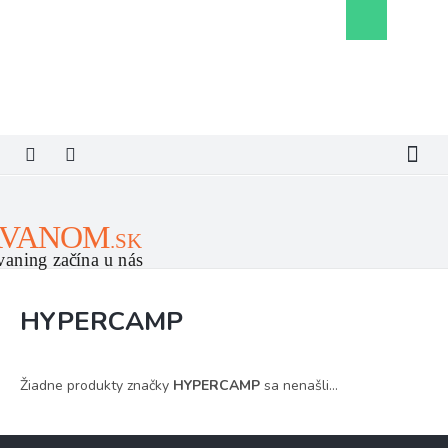
Prejsť
Nákupný
na
košík
obsah
HYPERCAMP
Žiadne produkty značky
HYPERCAMP
sa nenašli...
Z