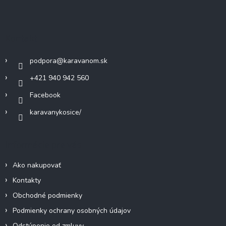
á
p
ä
Kontakt
t
i
podpora
@
karavanom.sk
e
+421 940 942 560
Facebook
karavanykosice/
Informácie pre vás
Ako nakupovať
Kontakty
Obchodné podmienky
Podmienky ochrany osobných údajov
Odstúpenie od zmluvy