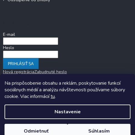
Prihlásenie
E-mail
Heslo
PRIHLÁSIŤ SA
Nová registrácia
Zabudnuté heslo
Na prispôsobenie obsahu a reklám, poskytovanie funkcií
sociálnych médií a analýzu návštevnosti používame súbory
cookie. Viac informácií
tu
.
Nastavenie
Copyright 2026
KARAVANOM.sk
. Všetky práva vyhradené.
Upraviť
nastavenie cookies
Odmietnuť
Súhlasím