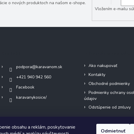
mácie o nových produktoch na našom e-shope.
Vložením e-mailu sú
Kontakt
Informácie pre vás
Ako nakupovať
podpora
@
karavanom.sk
Kontakty
+421 940 942 560
Obchodné podmienky
Facebook
Podmienky ochrany oso
karavanykosice/
údajov
Odstúpenie od zmluvy
benie obsahu a reklám, poskytovanie
Odmietnuť
álnych médií a analýzu návštevnosti