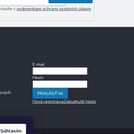
hlasíte s
podmienkami ochrany osobných údajov
Prihlásenie
E-mail
Heslo
bných
PRIHLÁSIŤ SA
Nová registrácia
Zabudnuté heslo
Súhlasím