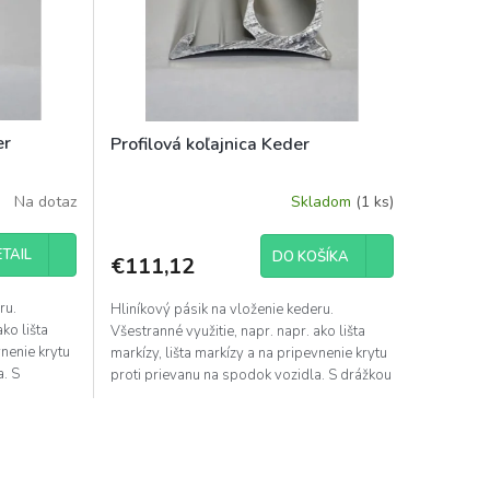
er
Profilová koľajnica Keder
Na dotaz
Skladom
(1 ks)
TAIL
DO KOŠÍKA
€111,12
ru.
Hliníkový pásik na vloženie kederu.
ko lišta
Všestranné využitie, napr. napr. ako lišta
vnenie krytu
markízy, lišta markízy a na pripevnenie krytu
a. S
proti prievanu na spodok vozidla. S drážkou
pre...