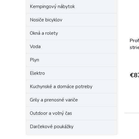
r
p
o
Kempingový nábytok
r
d
o
Nosiče bicyklov
u
d
k
Okná a rolety
u
t
k
o
Prof
Voda
t
v
stri
o
Plyn
v
Elektro
€8
Kuchynské a domáce potreby
Grily a prenosné variče
Outdoor a voľný čas
Darčekové poukážky