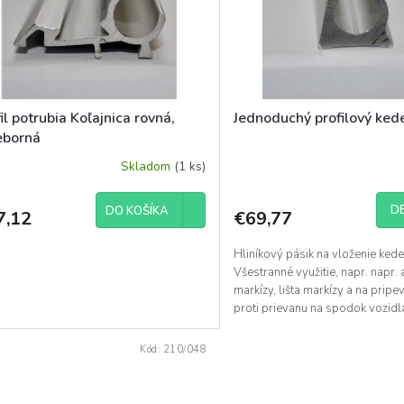
il potrubia Koľajnica rovná,
Jednoduchý profilový ked
eborná
Skladom
(1 ks)
DE
DO KOŠÍKA
7,12
€69,77
Hliníkový pásik na vloženie kede
Všestranné využitie, napr. napr. a
markízy, lišta markízy a na pripe
proti prievanu na spodok vozidl
potrubím bez...
Kód:
210/048