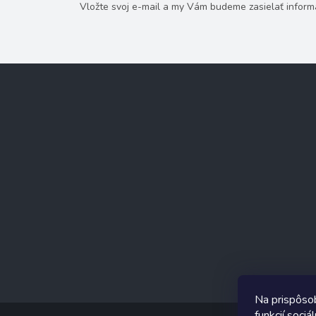
Vložte svoj e-mail a my Vám budeme zasielať infor
Z
á
p
ä
t
i
e
Na prispôso
funkcií soci