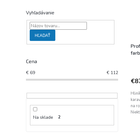
Vyhľadávanie
HĽADAŤ
Prof
far
Cena
€
69
€
112
€8
Hliní
kara
na r
Niekt
Na sklade
2