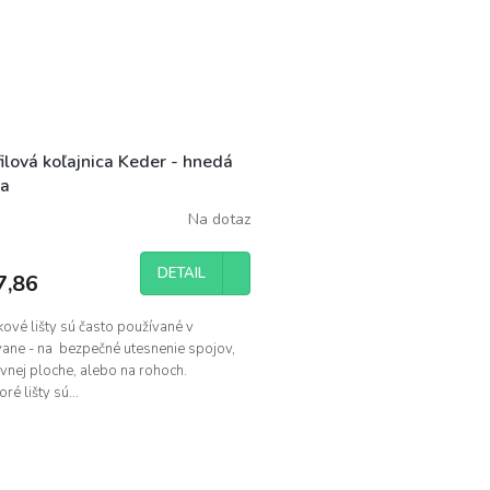
ilová koľajnica Keder - hnedá
ba
Na dotaz
DETAIL
7,86
kové lišty sú často používané v
vane - na bezpečné utesnenie spojov,
ovnej ploche, alebo na rohoch.
oré lišty sú...
O
v
l