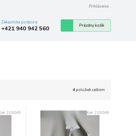
Prihlásenie
Zákaznícka podpora:
Nákupný
Prázdny košík
+421 940 942 560
košík
4
položiek celkom
Kód:
210/045
Kód:
210/049