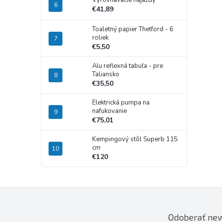
Vyrovnávacie nájazdy
€41,89
Toaletný papier Thetford - 6
roliek
€5,50
Alu reflexná tabuľa - pre
Taliansko
€35,50
Elektrická pumpa na
nafukovanie
€75,01
Kempingový stôl Superb 115
cm
€120
Odoberať new