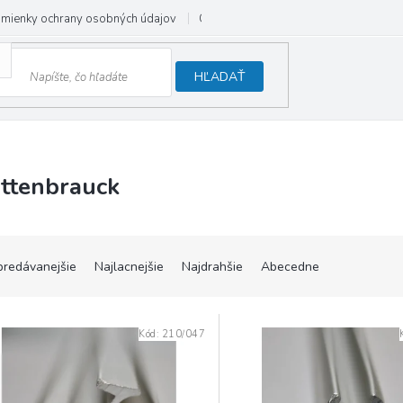
mienky ochrany osobných údajov
Odstúpenie od zmluvy
HĽADAŤ
ttenbrauck
predávanejšie
Najlacnejšie
Najdrahšie
Abecedne
Kód:
210/047