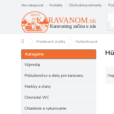
Prejsť
Ako nakupovať
Kontakty
Obchodné podmienky
Pod
na
obsah
Domov
Predávané značky
Hüttenbrauck
Hü
B
Preskočiť
Kategórie
kategórie
o
č
Výpredaj
n
R
ý
a
Príslušenstvo a diely pre karavany
Naj
p
d
a
e
Markízy a stany
n
V
n
e
ý
i
Chemické WC
l
p
e
i
p
Chladenie a vykurovanie
s