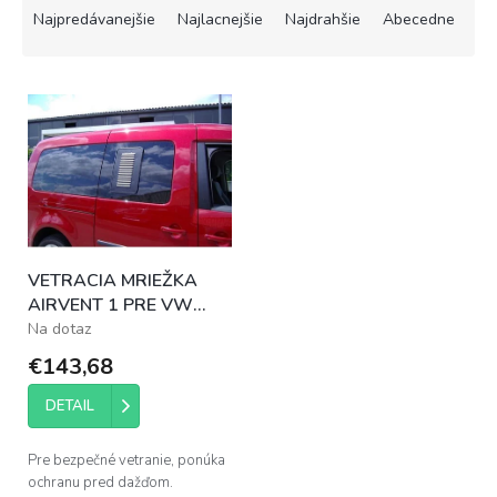
a
Najpredávanejšie
Najlacnejšie
Najdrahšie
Abecedne
d
e
V
n
ý
i
p
e
i
p
s
r
p
o
r
d
o
u
VETRACIA MRIEŽKA
d
k
AIRVENT 1 PRE VW
u
t
CADDY 02/2004 -
Na dotaz
k
o
t
v
€143,68
o
v
DETAIL
Pre bezpečné vetranie, ponúka
ochranu pred dažďom.