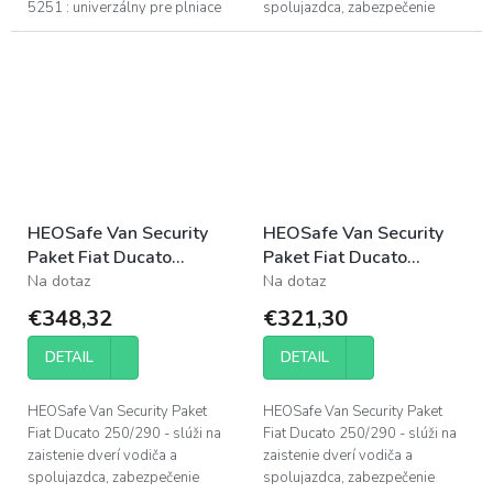
5251 : univerzálny pre plniace
spolujazdca, zabezpečenie
hrdlo s bajonetovým uzáverom
posuvných a zadných dverí
77 mm a 67 mm . Rovnako
vašej obytnej dodávky Fiat
ideálne...
Ducato.
HEOSafe Van Security
HEOSafe Van Security
Paket Fiat Ducato
Paket Fiat Ducato
250/290 - čierny
250/290 - strieborný
Na dotaz
Na dotaz
€348,32
€321,30
DETAIL
DETAIL
HEOSafe Van Security Paket
HEOSafe Van Security Paket
Fiat Ducato 250/290 - slúži na
Fiat Ducato 250/290 - slúži na
zaistenie dverí vodiča a
zaistenie dverí vodiča a
spolujazdca, zabezpečenie
spolujazdca, zabezpečenie