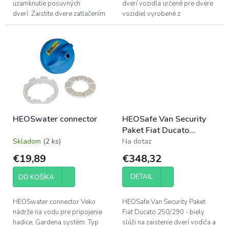
uzamknutie posuvných
dverí vozidla určené pre dvere
dverí. Zaistite dvere zatlačením
vozidiel vyrobené z
páky dopredu. Na odomknutie
robustného hliníkového
a súčasné otvorenie posuvných
odliatku. Je namontovaný na
dverí...
ráme...
HEOSwater connector
HEOSafe Van Security
Paket Fiat Ducato
250/290 - biely
Skladom
(2 ks)
Na dotaz
€19,89
€348,32
DETAIL
DO KOŠÍKA
HEOSwater connector Veko
HEOSafe Van Security Paket
nádrže na vodu pre pripojenie
Fiat Ducato 250/290 - biely
hadice, Gardena systém. Typ
slúži na zaistenie dverí vodiča a