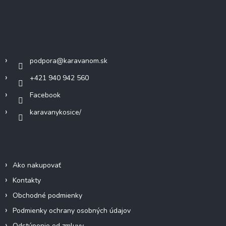
á
p
ä
Kontakt
t
i
podpora
@
karavanom.sk
e
+421 940 942 560
Facebook
karavanykosice/
Informácie pre vás
Ako nakupovať
Kontakty
Obchodné podmienky
Podmienky ochrany osobných údajov
Odstúpenie od zmluvy