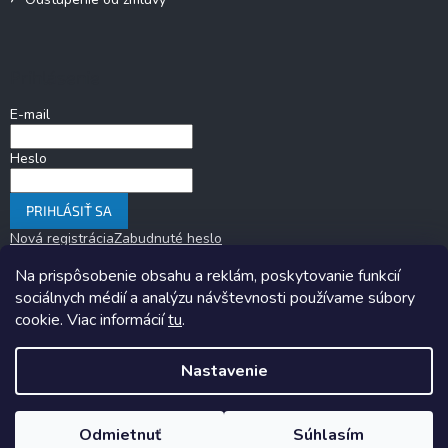
Prihlásenie
E-mail
Heslo
PRIHLÁSIŤ SA
Nová registrácia
Zabudnuté heslo
Na prispôsobenie obsahu a reklám, poskytovanie funkcií
sociálnych médií a analýzu návštevnosti používame súbory
cookie. Viac informácií
tu
.
Nastavenie
Copyright 2026
KARAVANOM.sk
. Všetky práva vyhradené.
Upraviť
nastavenie cookies
Odmietnuť
Súhlasím