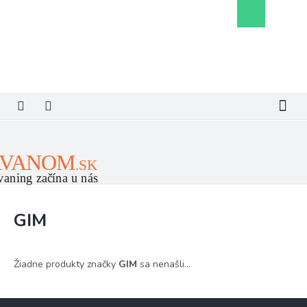
Prejsť
Nákupný
na
košík
obsah
GIM
Žiadne produkty značky
GIM
sa nenašli...
Z