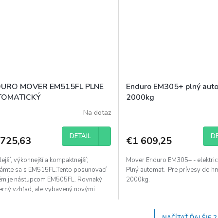
URO MOVER EM515FL PLNE
Enduro EM305+ plný aut
TOMATICKÝ
2000kg
Na dotaz
DETAIL
DE
 725,63
€1 609,25
ejší, výkonnejší a kompaktnejší;
Mover Enduro EM305+ - elektri
ámte sa s EM515FL.Tento posunovací
Plný automat. Pre prívesy do h
ém je nástupcom EM505FL. Rovnaký
2000kg.
rný vzhľad, ale vybavený novými
fikáciami. EM515FL je...
NAČÍTAŤ ĎALŠIE 2