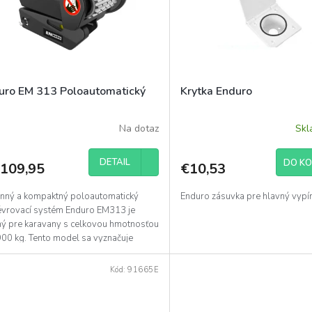
uro EM 313 Poloautomatický
Krytka Enduro
Na dotaz
Sk
DETAIL
DO KO
 109,95
€10,53
nný a kompaktný poloautomatický
Enduro zásuvka pre hlavný vypí
vrovací systém Enduro EM313 je
ný pre karavany s celkovou hmotnosťou
900 kg. Tento model sa vyznačuje
neným krytom odolným...
Kód:
91665E