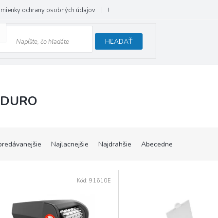
mienky ochrany osobných údajov
Odstúpenie od zmluvy
HĽADAŤ
NDURO
predávanejšie
Najlacnejšie
Najdrahšie
Abecedne
Kód:
91610E