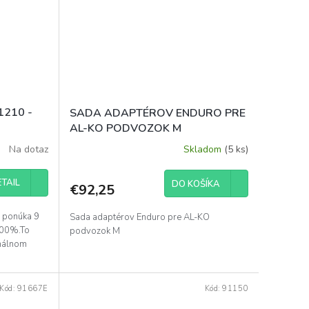
1210 -
SADA ADAPTÉROV ENDURO PRE
AL-KO PODVOZOK M
Na dotaz
Skladom
(5 ks)
TAIL
DO KOŠÍKA
€92,25
 ponúka 9
Sada adaptérov Enduro pre AL-KO
 100%.To
podvozok M
imálnom
Kód:
91667E
Kód:
91150