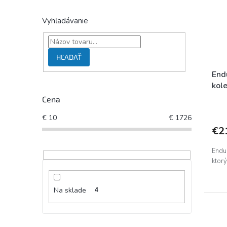
Vyhľadávanie
HĽADAŤ
End
kol
Cena
€
10
€
1726
€2
Endu
ktor
Na sklade
4