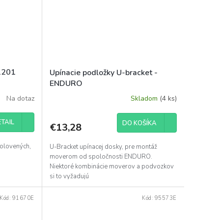
T1201
Upínacie podložky U-bracket -
ENDURO
Na dotaz
Skladom
(4 ks)
TAIL
DO KOŠÍKA
€13,28
 olovených,
U-Bracket upínacej dosky, pre montáž
moverom od spoločnosti ENDURO.
Niektoré kombinácie moverov a podvozkov
si to vyžadujú
Kód:
91670E
Kód:
95573E