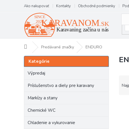
Prejsť
Ako nakupovať
Kontakty
Obchodné podmienky
Pod
na
obsah
Domov
Predávané značky
ENDURO
E
B
Preskočiť
Kategórie
kategórie
o
č
Výpredaj
n
R
ý
a
Príslušenstvo a diely pre karavany
Naj
p
d
a
e
Markízy a stany
n
V
n
e
ý
i
Chemické WC
l
p
e
i
p
Chladenie a vykurovanie
s