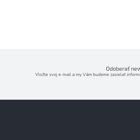
Odoberať new
Vložte svoj e-mail a my Vám budeme zasielať infor
Z
á
p
ä
t
i