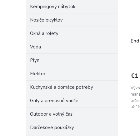
r
p
o
Kempingový nábytok
r
d
o
Nosiče bicyklov
u
d
k
Okná a rolety
u
t
k
o
End
Voda
t
v
o
Plyn
v
Elektro
€1
Kuchynské a domáce potreby
Výko
mané
Grily a prenosné variče
urče
až 1
utes
Outdoor a voľný čas
Darčekové poukážky