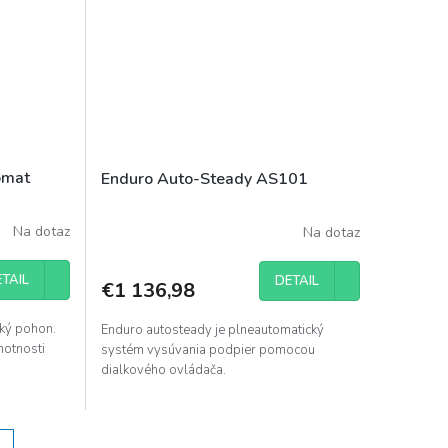
omat
Enduro Auto-Steady AS101
Na dotaz
Na dotaz
TAIL
DETAIL
€1 136,98
cký pohon.
Enduro autosteady je plneautomatický
motnosti
systém vysúvania podpier pomocou
dialkového ovládača.