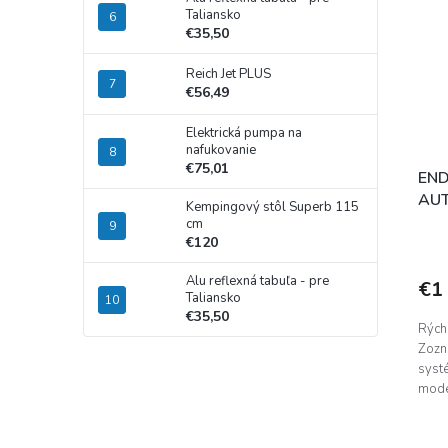
Taliansko
€35,50
Reich Jet PLUS
€56,49
Elektrická pumpa na
nafukovanie
€75,01
END
AU
Kempingový stôl Superb 115
cm
€120
Alu reflexná tabuľa - pre
€1
Taliansko
€35,50
Rýchl
Zozn
syst
mode
špeci