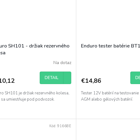
uro SH101 - držiak rezervného
Enduro tester batérie B
esa
Na dotaz
DETAIL
DE
10,12
€14,86
ro SH101 je držiak rezervného kolesa,
Tester 12V batérií na testovanie
ý sa umiestňuje pod podvozok.
AGM alebo gélových batérií.
Kód:
91668E