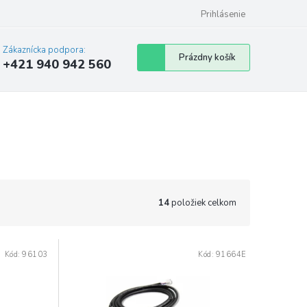
Prihlásenie
Zákaznícka podpora:
Nákupný
Prázdny košík
+421 940 942 560
košík
14
položiek celkom
Kód:
96103
Kód:
91664E