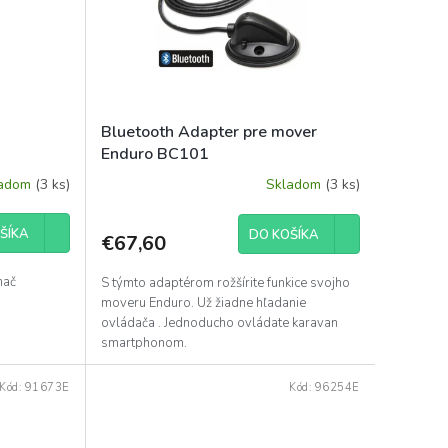
Bluetooth Adapter pre mover
Enduro BC101
ladom
(3 ks)
Skladom
(3 ks)
ŠÍKA
DO KOŠÍKA
€67,60
nač
S týmto adaptérom rožšírite funkice svojho
moveru Enduro. Už žiadne hľadanie
ovládača . Jednoducho ovládate karavan
smartphonom.
Kód:
91673E
Kód:
96254E