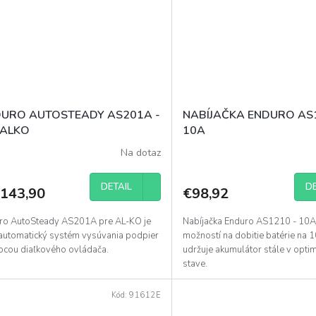
URO AUTOSTEADY AS201A -
NABÍJAČKA ENDURO AS
 ALKO
10A
Na dotaz
DETAIL
DE
 143,90
€98,92
ro AutoSteady AS201A pre AL-KO je
Nabíjačka Enduro AS1210 - 10A
automatický systém vysúvania podpier
možností na dobitie batérie na
cou diaľkového ovládača.
udržuje akumulátor stále v opt
stave.
Kód:
91612E