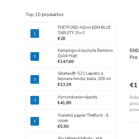
Top 10 produktov
THETFORD AQUA KEM BLUE
TABLETY 15+3
€20
END
Kempingová kuchyňa Bamboo
Quick High
Pre
€147,60
Sikaflex®-522 Lepidlo a
tesniaca hmota, biela, 300 ml
€1
€13,39
Vyrovnávacie nájazdy
Endu
€41,89
plno
pomo
Toaletný papier Thetford - 6
roliek
€5,50
Alu reflexná tabuľa - pre