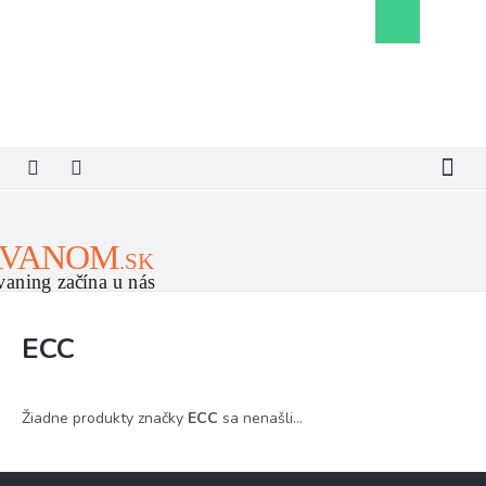
Prejsť
Nákupný
na
košík
obsah
ECC
Žiadne produkty značky
ECC
sa nenašli...
Z