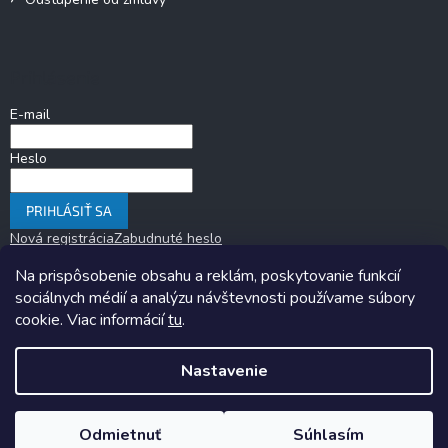
Prihlásenie
E-mail
Heslo
PRIHLÁSIŤ SA
Nová registrácia
Zabudnuté heslo
Na prispôsobenie obsahu a reklám, poskytovanie funkcií
sociálnych médií a analýzu návštevnosti používame súbory
cookie. Viac informácií
tu
.
Nastavenie
Copyright 2026
KARAVANOM.sk
. Všetky práva vyhradené.
Upraviť
nastavenie cookies
Odmietnuť
Súhlasím