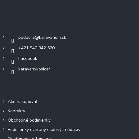
á
p
ä
Kontakt
t
i
podpora
@
karavanom.sk
e
+421 940 942 560
Facebook
karavanykosice/
Informácie pre vás
Ako nakupovať
Kontakty
Obchodné podmienky
Podmienky ochrany osobných údajov
Odstúpenie od zmluvy