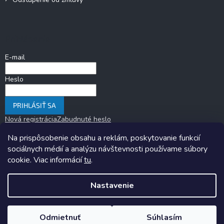
Prihlásenie
E-mail
Heslo
PRIHLÁSIŤ SA
Nová registrácia
Zabudnuté heslo
Na prispôsobenie obsahu a reklám, poskytovanie funkcií
sociálnych médií a analýzu návštevnosti používame súbory
cookie. Viac informácií
tu
.
Nastavenie
Copyright 2026
KARAVANOM.sk
. Všetky práva vyhradené.
Upraviť
nastavenie cookies
Odmietnuť
Súhlasím