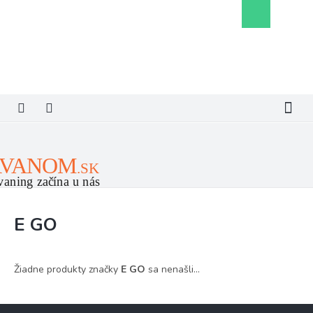
Prejsť
Nákupný
na
košík
obsah
E GO
Žiadne produkty značky
E GO
sa nenašli...
Z