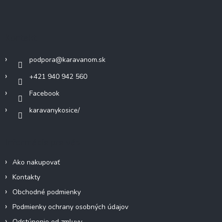
á
p
ä
Kontakt
t
i
podpora
@
karavanom.sk
e
+421 940 942 560
Facebook
karavanykosice/
Informácie pre vás
Ako nakupovať
Kontakty
Obchodné podmienky
Podmienky ochrany osobných údajov
Odstúpenie od zmluvy