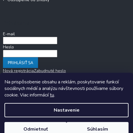
Prihlásenie
E-mail
Heslo
PRIHLÁSIŤ SA
Nová registrácia
Zabudnuté heslo
Na prispôsobenie obsahu a reklám, poskytovanie funkcií
sociálnych médií a analýzu návštevnosti používame súbory
cookie. Viac informácií
tu
.
Nastavenie
Copyright 2026
KARAVANOM.sk
. Všetky práva vyhradené.
Upraviť
nastavenie cookies
Odmietnuť
Súhlasím