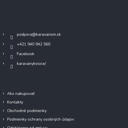
á
p
ä
Kontakt
t
i
podpora
@
karavanom.sk
e
+421 940 942 560
Facebook
karavanykosice/
Informácie pre vás
Ako nakupovať
Kontakty
Obchodné podmienky
Podmienky ochrany osobných údajov
Odstúpenie od zmluvy