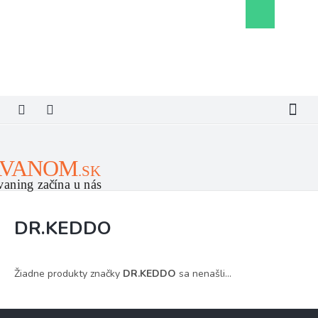
Prejsť
Nákupný
na
košík
obsah
DR.KEDDO
Žiadne produkty značky
DR.KEDDO
sa nenašli...
Z