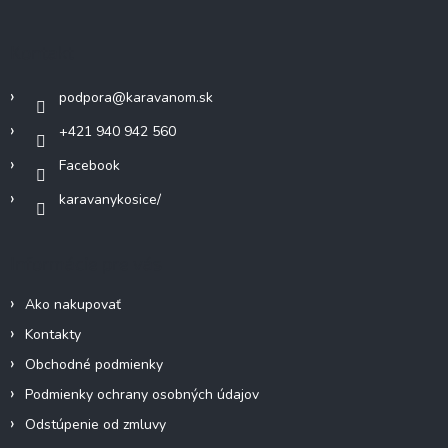
i
i
p
e
e
ä
p
Kontakt
r
t
v
i
k
podpora
@
karavanom.sk
e
y
+421 940 942 560
v
ý
Facebook
p
i
karavanykosice/
s
u
Informácie pre vás
Ako nakupovať
Kontakty
Obchodné podmienky
Podmienky ochrany osobných údajov
Odstúpenie od zmluvy