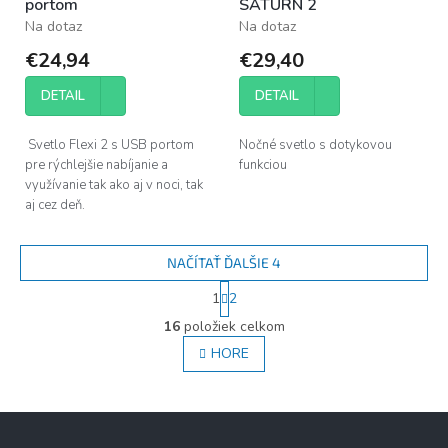
portom
SATURN 2
Na dotaz
Na dotaz
€24,94
€29,40
DETAIL
DETAIL
Svetlo Flexi 2 s USB portom
Nočné svetlo s dotykovou
pre rýchlejšie nabíjanie a
funkciou
využívanie tak ako aj v noci, tak
aj cez deň.
NAČÍTAŤ ĎALŠIE 4
S
1
2
t
O
r
16
položiek celkom
v
á
l
HORE
n
á
k
d
o
v
a
Z
a
c
á
n