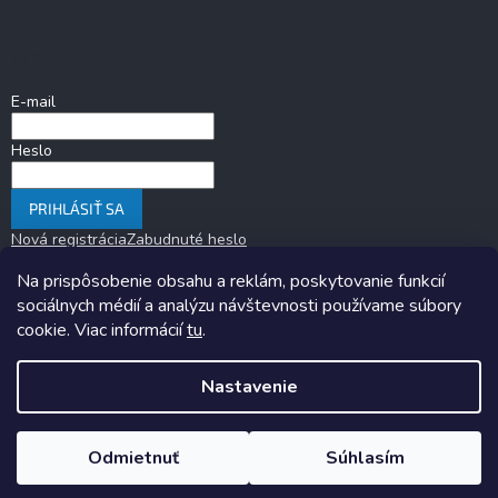
Prihlásenie
E-mail
Heslo
PRIHLÁSIŤ SA
Nová registrácia
Zabudnuté heslo
Na prispôsobenie obsahu a reklám, poskytovanie funkcií
sociálnych médií a analýzu návštevnosti používame súbory
cookie. Viac informácií
tu
.
Nastavenie
Copyright 2026
KARAVANOM.sk
. Všetky práva vyhradené.
Upraviť
nastavenie cookies
Odmietnuť
Súhlasím