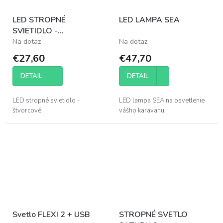
LED STROPNÉ
LED LAMPA SEA
SVIETIDLO -
ŠTVORCOVÉ
Na dotaz
Na dotaz
€27,60
€47,70
DETAIL
DETAIL
LED stropné svietidlo -
LED lampa SEA na osvetlenie
štvorcové
vášho karavanu.
Svetlo FLEXI 2 + USB
STROPNÉ SVETLO