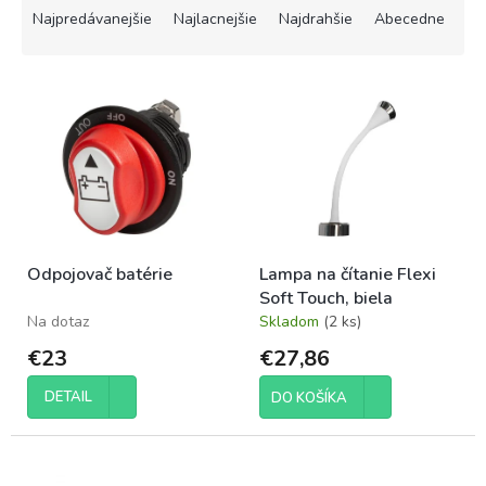
a
Najpredávanejšie
Najlacnejšie
Najdrahšie
Abecedne
d
e
V
n
ý
i
p
e
i
p
s
r
p
o
r
d
o
u
Odpojovač batérie
Lampa na čítanie Flexi
d
k
Soft Touch, biela
u
t
Na dotaz
Skladom
(2 ks)
k
o
t
v
€23
€27,86
o
v
DETAIL
DO KOŠÍKA