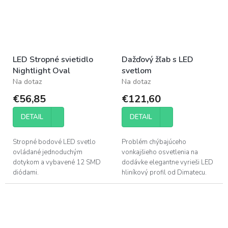
LED Stropné svietidlo
Dažďový žľab s LED
Nightlight Oval
svetlom
Na dotaz
Na dotaz
€56,85
€121,60
DETAIL
DETAIL
Stropné bodové LED svetlo
Problém chýbajúceho
ovládané jednoduchým
vonkajšieho osvetlenia na
dotykom a vybavené 12 SMD
dodávke elegantne vyrieši LED
diódami.
hliníkový profil od Dimatecu.
Jednoduchá montáž na horný
rám posuvných dverí. LED
hliníkový profil s...