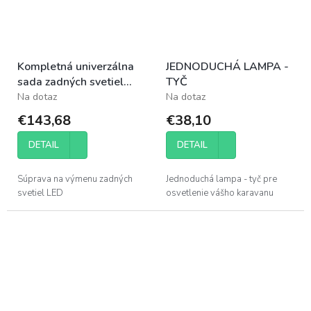
Kompletná univerzálna
JEDNODUCHÁ LAMPA -
sada zadných svetiel
TYČ
LED
Na dotaz
Na dotaz
€143,68
€38,10
DETAIL
DETAIL
Súprava na výmenu zadných
Jednoduchá lampa - tyč pre
svetiel LED
osvetlenie vášho karavanu