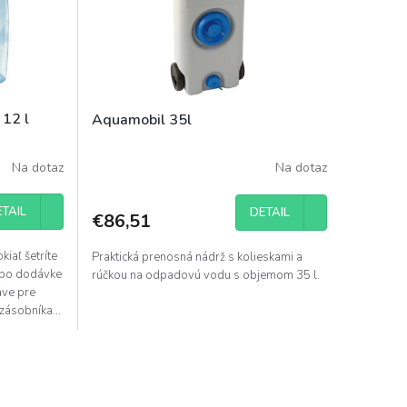
 12 l
Aquamobil 35l
Na dotaz
Na dotaz
TAIL
DETAIL
€86,51
kiaľ šetríte
Praktická prenosná nádrž s kolieskami a
ebo dodávke
rúčkou na odpadovú vodu s objemom 35 l.
áve pre
 zásobníka...