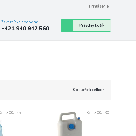
Prihlásenie
Zákaznícka podpora:
Nákupný
Prázdny košík
+421 940 942 560
košík
3
položiek celkom
Kód:
300/045
Kód:
300/030