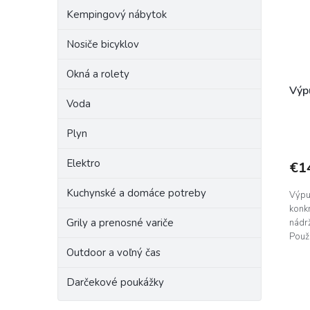
r
p
o
Kempingový nábytok
r
d
o
Nosiče bicyklov
u
d
k
Okná a rolety
u
t
k
o
Výp
Voda
t
v
o
Plyn
v
Elektro
€1
Kuchynské a domáce potreby
Výpu
konkr
Grily a prenosné variče
nádr
Použi
Určen
Outdoor a voľný čas
Darčekové poukážky