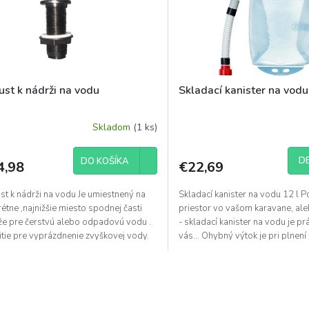
ust k nádrži na vodu
Skladací kanister na vodu
Skladom
(1 ks)
DE
DO KOŠÍKA
4,98
€22,69
st k nádrži na vodu Je umiestnený na
Skladací kanister na vodu 12 l Po
étne ,najnižšie miesto spodnej časti
priestor vo vašom karavane, al
že pre čerstvú alebo odpadovú vodu .
- skladací kanister na vodu je pr
tie pre vyprázdnenie zvyškovej vody.
vás... Ohybný výtok je pri plnení
é...
O
v
l
á