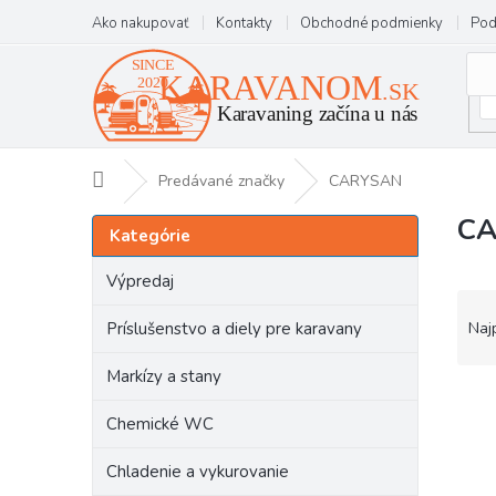
Prejsť
Ako nakupovať
Kontakty
Obchodné podmienky
Pod
na
obsah
Domov
Predávané značky
CARYSAN
C
B
Preskočiť
Kategórie
kategórie
o
č
Výpredaj
n
R
ý
a
Príslušenstvo a diely pre karavany
Naj
p
d
a
e
Markízy a stany
n
V
n
e
ý
i
Chemické WC
l
p
e
i
p
Chladenie a vykurovanie
s