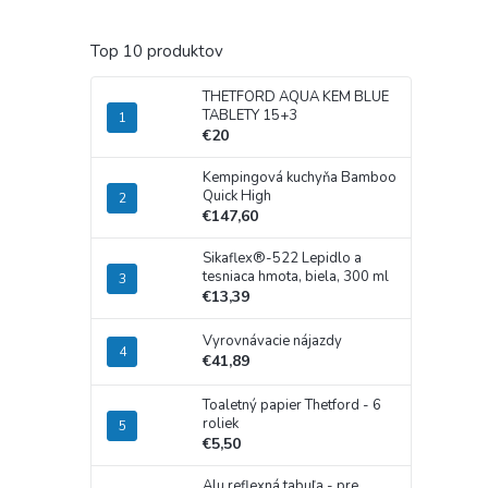
Top 10 produktov
THETFORD AQUA KEM BLUE
TABLETY 15+3
€20
Kempingová kuchyňa Bamboo
Quick High
€147,60
Sikaflex®-522 Lepidlo a
tesniaca hmota, biela, 300 ml
€13,39
Vyrovnávacie nájazdy
€41,89
Toaletný papier Thetford - 6
roliek
€5,50
Alu reflexná tabuľa - pre