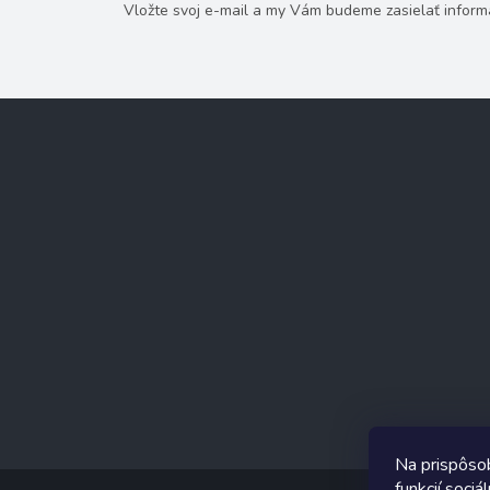
Vložte svoj e-mail a my Vám budeme zasielať infor
Z
á
p
ä
t
i
e
Na prispôso
funkcií soci