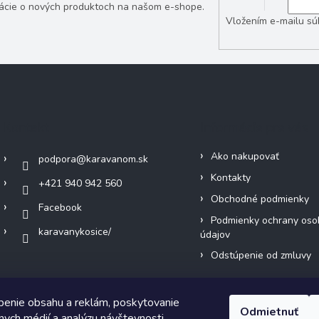
mácie o nových produktoch na našom e-shope.
Vložením e-mailu sú
Kontakt
Informácie pre vás
Ako nakupovať
podpora
@
karavanom.sk
Kontakty
+421 940 942 560
Obchodné podmienky
Facebook
Podmienky ochrany oso
karavanykosice/
údajov
Odstúpenie od zmluvy
benie obsahu a reklám, poskytovanie
Odmietnuť
álnych médií a analýzu návštevnosti