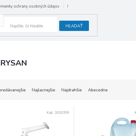
mienky ochrany osobných údajov
Odstúpenie od zmluvy
HĽADAŤ
ARYSAN
predávanejšie
Najlacnejšie
Najdrahšie
Abecedne
Kód:
300/059