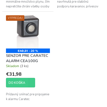
minimálne množstvo plynu, čím
navrhnutá pre stabilnú
nepretržite chráni všetky osoby
podporu karavanov, prívesov
aj zvieratá vo vnútri karavanu či
alebo iných vozidiel. Spája
obytného auta.
vysokú nosnosť s odolnosťou
VÝPREDAJ
voči korózii.
€40,31
–20 %
SENZOR PRE CARATEC
ALARM CEA100G
Skladom
(3 ks)
€31,98
DO KOŠÍKA
Prídavný snímač pre pripojenie
k alarmu Caratec.