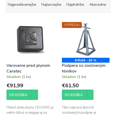
a
Najpredávanejšie
Najlacnejšie
Najdrahšie
Abecedne
d
e
V
n
VÝPREDAJ
ý
i
p
e
i
p
s
r
p
o
r
d
o
u
€77,53
–20 %
Varovanie pred plynom
Podpera so zosilneným
d
k
Caratec
hliníkov
u
t
Skladom
(1 ks)
Skladom
(1 ks)
k
o
t
v
€91,99
€61,50
o
v
DO KOŠÍKA
DO KOŠÍKA
Hlásič úniku plynu CEA100G je
Táto súprava štyroch
veľmi citlivý a reaguje aj na
zosilnených podpier je