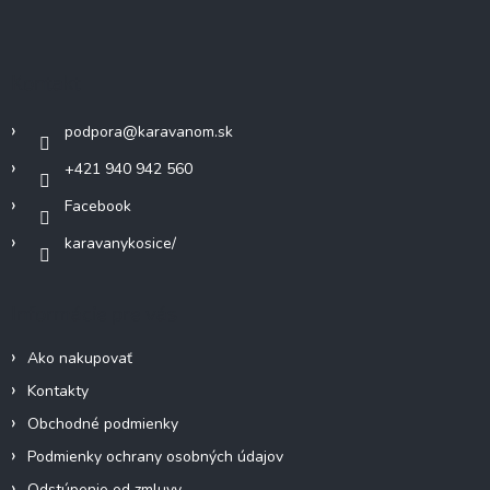
á
p
ä
Kontakt
t
i
podpora
@
karavanom.sk
e
+421 940 942 560
Facebook
karavanykosice/
Informácie pre vás
Ako nakupovať
Kontakty
Obchodné podmienky
Podmienky ochrany osobných údajov
Odstúpenie od zmluvy