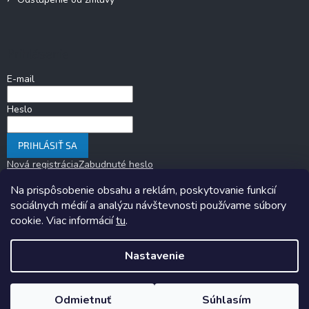
Prihlásenie
E-mail
Heslo
PRIHLÁSIŤ SA
Nová registrácia
Zabudnuté heslo
Na prispôsobenie obsahu a reklám, poskytovanie funkcií
sociálnych médií a analýzu návštevnosti používame súbory
cookie. Viac informácií
tu
.
Nastavenie
Copyright 2026
KARAVANOM.sk
. Všetky práva vyhradené.
Upraviť
nastavenie cookies
Odmietnuť
Súhlasím