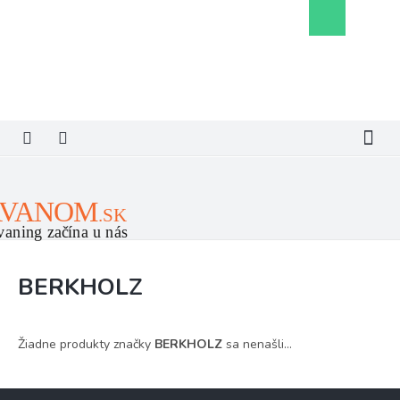
Prejsť
Nákupný
na
košík
obsah
BERKHOLZ
Žiadne produkty značky
BERKHOLZ
sa nenašli...
Z