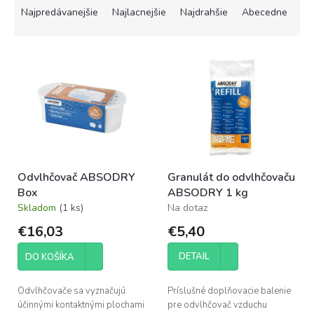
a
Najpredávanejšie
Najlacnejšie
Najdrahšie
Abecedne
d
e
V
n
ý
i
p
e
i
p
s
r
p
o
r
d
o
u
Odvlhčovač ABSODRY
Granulát do odvlhčovaču
d
k
Box
ABSODRY 1 kg
u
t
Skladom
(1 ks)
Na dotaz
k
o
t
v
€16,03
€5,40
o
v
DETAIL
DO KOŠÍKA
Odvlhčovače sa vyznačujú
Príslušné doplňovacie balenie
účinnými kontaktnými plochami
pre odvlhčovač vzduchu