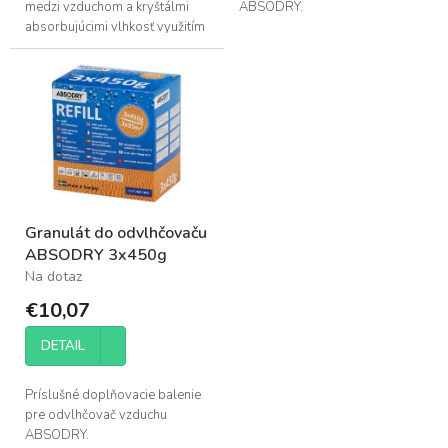
medzi vzduchom a kryštálmi
ABSODRY.
absorbujúcimi vlhkosť využitím
pohybu vzduchu! Takto sa
vlhkosť optimálne absorbuje.
Šírenie...
Granulát do odvlhčovaču
ABSODRY 3x450g
Na dotaz
€10,07
DETAIL
Príslušné doplňovacie balenie
pre odvlhčovač vzduchu
ABSODRY.