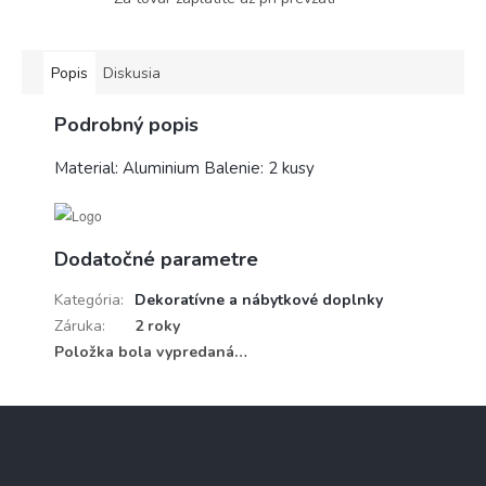
Popis
Diskusia
Podrobný popis
Material: Aluminium Balenie: 2 kusy
Dodatočné parametre
Kategória
:
Dekoratívne a nábytkové doplnky
Záruka
:
2 roky
Položka bola vypredaná…
Z
á
p