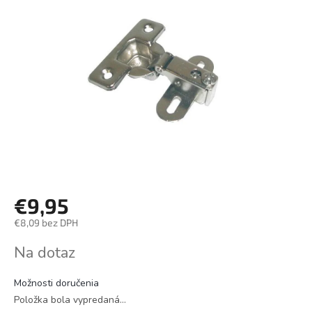
€9,95
€8,09 bez DPH
Jednotková
Na dotaz
cena:
Možnosti doručenia
Položka bola vypredaná…