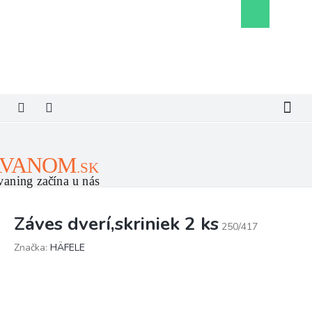
Prejsť
Nákupný
na
košík
obsah
Záves dverí,skriniek 2 ks
250/417
Značka:
HÄFELE