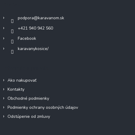
ä
Kontakt
t
i
podpora
@
karavanom.sk
e
+421 940 942 560
Facebook
karavanykosice/
Informácie pre vás
Ako nakupovať
Kontakty
Obchodné podmienky
Podmienky ochrany osobných údajov
Odstúpenie od zmluvy