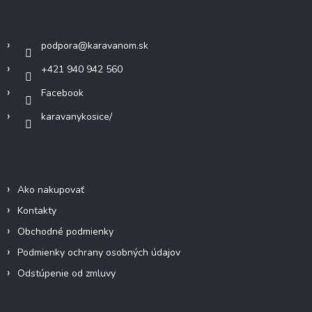
ä
Kontakt
t
i
podpora
@
karavanom.sk
e
+421 940 942 560
Facebook
karavanykosice/
Informácie pre vás
Ako nakupovať
Kontakty
Obchodné podmienky
Podmienky ochrany osobných údajov
Odstúpenie od zmluvy