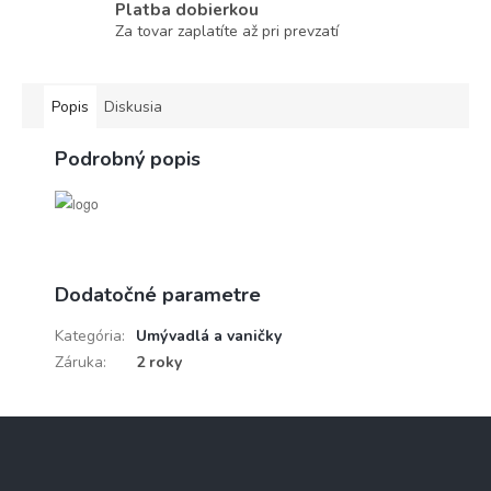
Platba dobierkou
Za tovar zaplatíte až pri prevzatí
Popis
Diskusia
Podrobný popis
Dodatočné parametre
Kategória
:
Umývadlá a vaničky
Záruka
:
2 roky
Z
á
p