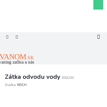
Prejsť
Nákupn
na
košík
obsah
Zátka odvodu vody
300/230
Značka:
REICH