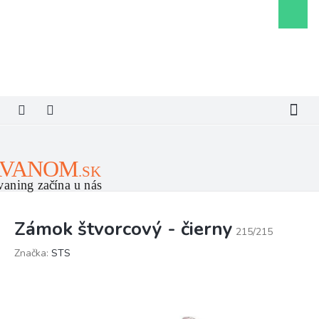
Prejsť
Nákupn
na
košík
obsah
Zámok štvorcový - čierny
215/215
Značka:
STS