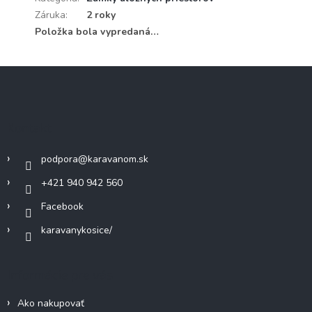
Záruka
:
2 roky
Položka bola vypredaná…
Z
á
p
ä
Kontakt
t
i
podpora
@
karavanom.sk
e
+421 940 942 560
Facebook
karavanykosice/
Informácie pre vás
Ako nakupovať