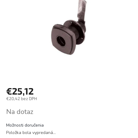
€25,12
€20,42 bez DPH
Jednotková
Na dotaz
cena:
Možnosti doručenia
Položka bola vypredaná…