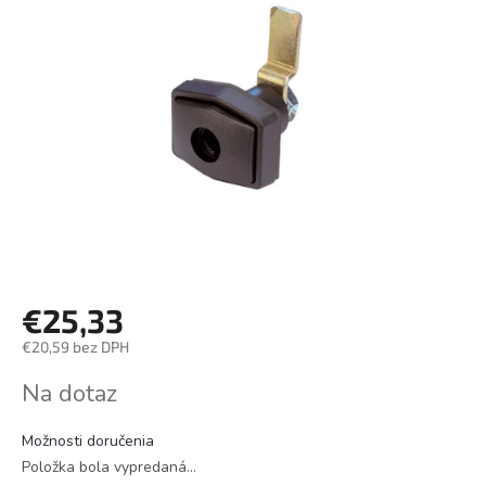
€25,33
€20,59 bez DPH
Jednotková
Na dotaz
cena:
Možnosti doručenia
Položka bola vypredaná…