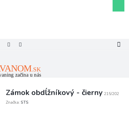
Prejsť
Nákupn
na
košík
obsah
Zámok obdĺžníkový - čierny
215/202
Značka:
STS