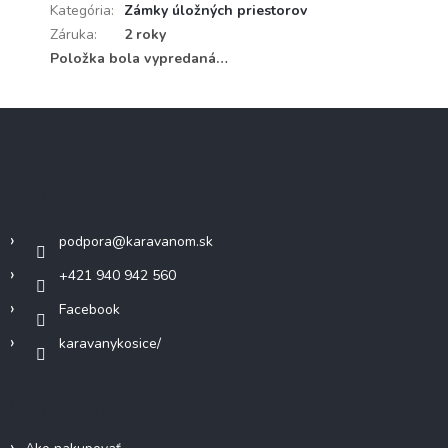
Kategória
:
Zámky úložných priestorov
Záruka
:
2 roky
Položka bola vypredaná…
Z
á
p
ä
Kontakt
t
i
podpora
@
karavanom.sk
e
+421 940 942 560
Facebook
karavanykosice/
Informácie pre vás