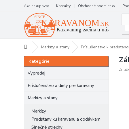
Prejsť
Ako nakupovať
Kontakty
Obchodné podmienky
Pod
na
obsah
Domov
Markízy a stany
Príslušenstvo k predstan
Zá
B
Preskočiť
Kategórie
kategórie
o
Znač
č
Výpredaj
n
ý
Príslušenstvo a diely pre karavany
p
a
Markízy a stany
n
e
Markízy
l
Predstany ku karavanu a dodávkam
Slnečné strechy