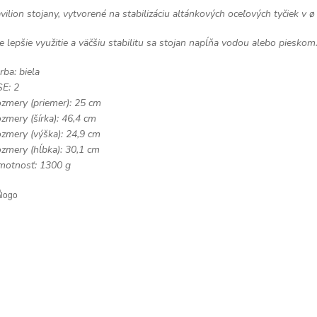
vilion stojany, vytvorené na stabilizáciu altánkových oceľových tyčiek v
e lepšie využitie a väčšiu stabilitu sa stojan napĺňa vodou alebo pieskom
rba: biela
SE: 2
zmery (priemer): 25 cm
zmery (šírka): 46,4 cm
zmery (výška): 24,9 cm
zmery (hĺbka): 30,1 cm
otnosť: 1300 g