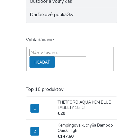
Outdoor a voľný čas
Darčekové poukážky
Vyhľadávanie
HĽADAŤ
Top 10 produktov
THETFORD AQUA KEM BLUE
TABLETY 15+3
€20
Kempingová kuchyňa Bamboo
Quick High
€147,60