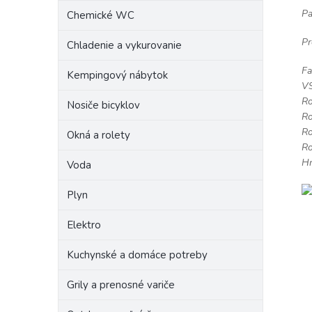
Pa
Chemické WC
Pr
Chladenie a vykurovanie
Fa
Kempingový nábytok
V
Ro
Nosiče bicyklov
Ro
Ro
Okná a rolety
Ro
Hm
Voda
Plyn
Elektro
Kuchynské a domáce potreby
Grily a prenosné variče