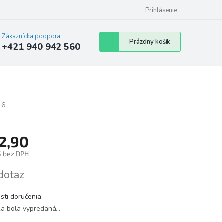
Prihlásenie
Zákaznícka podpora:
Nákupný
Prázdny košík
+421 940 942 560
košík
16
2,90
5 bez DPH
tková
dotaz
sti doručenia
ka bola vypredaná…