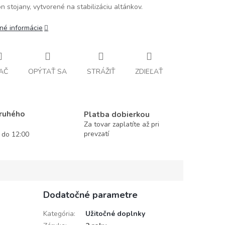
on stojany, vytvorené na stabilizáciu altánkov.
lné informácie
AČ
OPÝTAŤ SA
STRÁŽIŤ
ZDIEĽAŤ
druhého
Platba dobierkou
Za tovar zaplatíte až pri
prevzatí
í do 12:00
Dodatočné parametre
Kategória
:
Užitočné doplnky