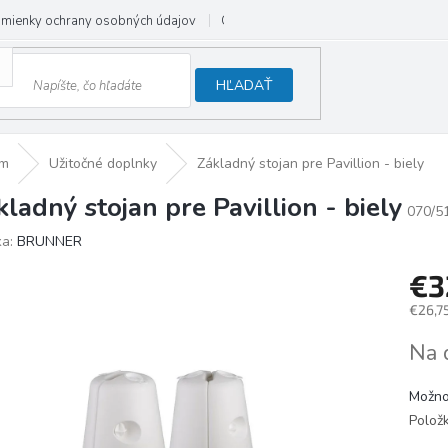
mienky ochrany osobných údajov
Odstúpenie od zmluvy
HĽADAŤ
om
Užitočné doplnky
Základný stojan pre Pavillion - biely
kladný stojan pre Pavillion - biely
070/5
ka:
BRUNNER
€3
€26,7
Jedno
Na 
cena:
Možno
Polož