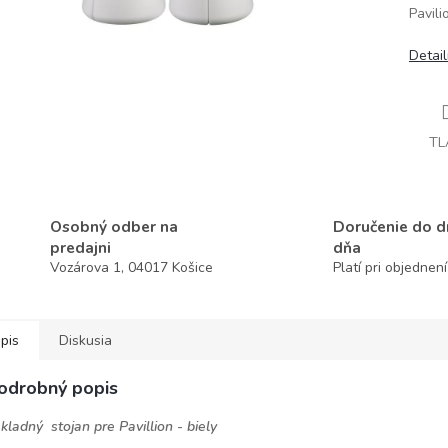
Pavili
Detai
TL
Osobný odber na
Doručenie do 
predajni
dňa
Vozárova 1, 04017 Košice
Platí pri objednen
pis
Diskusia
odrobný popis
kladný stojan pre Pavillion - biely