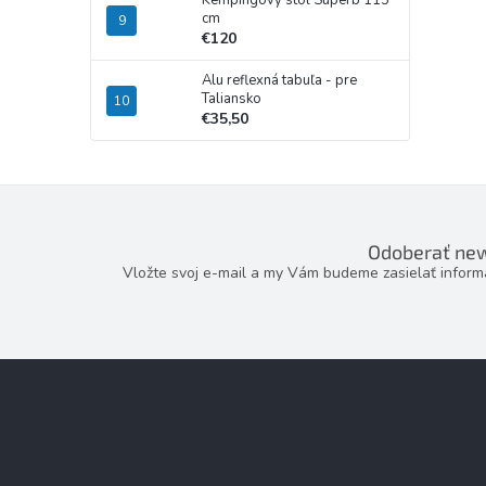
Kempingový stôl Superb 115
cm
€120
Alu reflexná tabuľa - pre
Taliansko
€35,50
Odoberať new
Vložte svoj e-mail a my Vám budeme zasielať infor
Z
á
p
ä
t