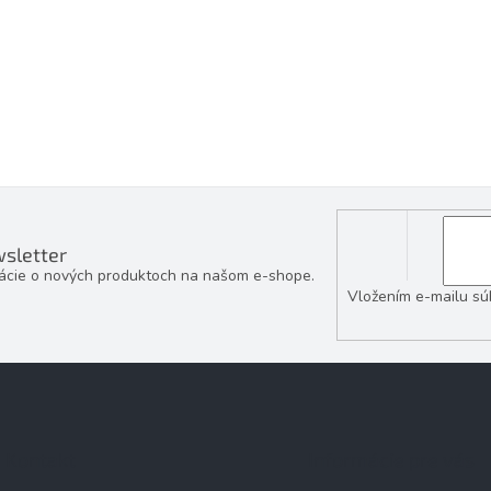
sletter
mácie o nových produktoch na našom e-shope.
Vložením e-mailu sú
Kontakt
Informácie pre vás