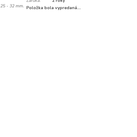
Záruka
:
2 roky
 ø 25 - 32 mm.
Položka bola vypredaná…
.