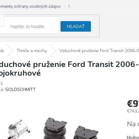
mienky ochrany osobných údajov
Odstúpenie od zmluvy
HĽADAŤ
ok
Tlmiče a mechy
Vzduchové pruženie Ford Transit 2006-
duchové pruženie Ford Transit 2006
ojokruhové
73
ka:
GOLDSCHMITT
€9
€743,
Jedno
Na 
cena:
Možno