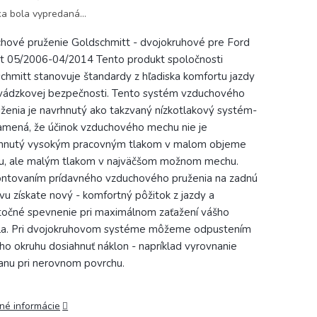
ka bola vypredaná…
hové pruženie Goldschmitt - dvojokruhové pre Ford
it 05/2006-04/2014 Tento produkt spoločnosti
chmitt stanovuje štandardy z hľadiska komfortu jazdy
vádzkovej bezpečnosti. Tento systém vzduchového
ženia je navrhnutý ako takzvaný nízkotlakový systém-
amená, že účinok vzduchového mechu nie je
hnutý vysokým pracovným tlakom v malom objeme
, ale malým tlakom v najväčšom možnom mechu.
tovaním prídavného vzduchového pruženia na zadnú
vu získate nový - komfortný pôžitok z jazdy a
očné spevnenie pri maximálnom zaťažení vášho
la. Pri dvojokruhovom systéme môžeme odpustením
ho okruhu dosiahnuť náklon - napríklad vyrovnanie
anu pri nerovnom povrchu.
lné informácie