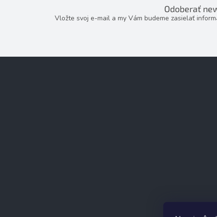
Odoberať new
Vložte svoj e-mail a my Vám budeme zasielať infor
Z
á
p
ä
t
i
e