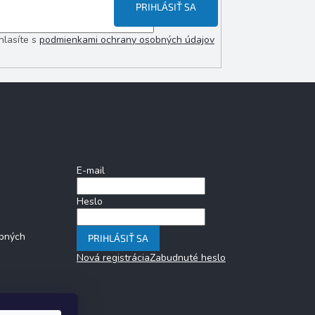
PRIHLÁSIŤ SA
hlasíte s
podmienkami ochrany osobných údajov
Prihlásenie
E-mail
Heslo
bných
PRIHLÁSIŤ SA
Nová registrácia
Zabudnuté heslo