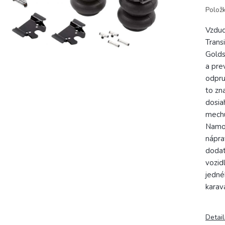
Polož
Vzduc
Trans
Golds
a pre
odpru
to zn
dosia
mechu
Namon
nápra
dodat
vozid
jedné
karav
Detai