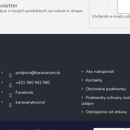
sletter
mácie o nových produktoch na našom e-shope.
Vložením e-mailu sú
Kontakt
Informácie pre vás
Ako nakupovať
podpora
@
karavanom.sk
Kontakty
+421 940 942 560
Obchodné podmienky
Facebook
Podmienky ochrany oso
karavanykosice/
údajov
Odstúpenie od zmluvy