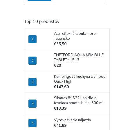
Top 10 produktov
Alu reflexná tabuľa - pre
Taliansko
€35,50
THETFORD AQUA KEM BLUE
TABLETY 15+3
€20
Kempingová kuchyňa Bamboo
Quick High
€147,60
Sikaflex®-522 Lepidlo a
tesniaca hmota, biela, 300 ml
€13,39
Vyrovnávacie nájazdy
€41,89