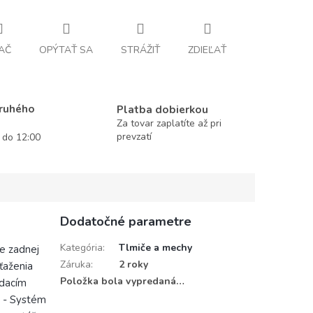
AČ
OPÝTAŤ SA
STRÁŽIŤ
ZDIEĽAŤ
druhého
Platba dobierkou
Za tovar zaplatíte až pri
prevzatí
í do 12:00
Dodatočné parametre
Kategória
:
Tlmiče a mechy
e zadnej
Záruka
:
2 roky
ťaženia
Položka bola vypredaná…
ádacím
 - Systém