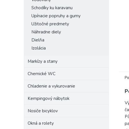
Schodíky ku karavanu
Upínacie popruhy a gumy
Užitočné predmety
Náhradne diely
Dielňa
Izolácia
Markízy a stany
Chemické WC
Po
Chladenie a vykurovanie
P
Kempingový nábytok
Vý
ča
Nosiče bicyklov
Pô
Okná a rolety
pa