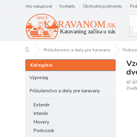
Prejsť
Ako nakupovať
Kontakty
Obchodné podmienky
Pod
na
obsah
Domov
Príslušenstvo a diely pre karavany
Podvoz
Vz
B
Preskočiť
Kategórie
kategórie
o
dv
č
Výpredaj
n
87 8
Znač
ý
Príslušenstvo a diely pre karavany
p
a
Exteriér
n
Interiér
e
Movery
l
Podvozok