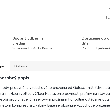
TL
Osobný odber na
Doručenie do 
predajni
dňa
Vozárova 1, 04017 Košice
Platí pri objednen
pis
Diskusia
odrobný popis
hody prídavného vzduchového pruženia od Goldschmitt Zdvihnuti
sti s nízkou svetlou výškou Nastavenie pevnosti pružiny na stav za
sobí proti unaveným sériovým pružinám Pohodlné ovládanie ovl
nelom kompresora z kabíny Balenie obsahuje:Vzduchové pruženie