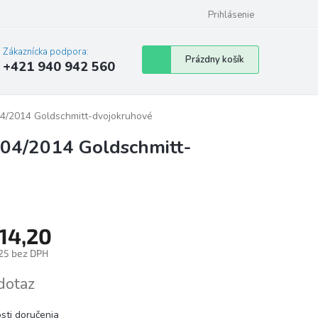
Prihlásenie
Zákaznícka podpora:
Nákupný
Prázdny košík
+421 940 942 560
košík
04/2014 Goldschmitt-dvojokruhové
-04/2014 Goldschmitt-
14,20
25 bez DPH
tková
dotaz
sti doručenia