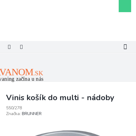
Prejsť
Nákupn
na
košík
obsah
Vinis košík do multi - nádoby
550/278
Značka:
BRUNNER