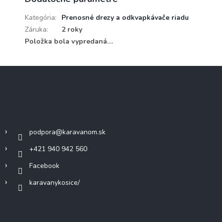
Kategória
:
Prenosné drezy a odkvapkávače riadu
Záruka
:
2 roky
Položka bola vypredaná…
Z
á
p
ä
Kontakt
t
i
podpora
@
karavanom.sk
e
+421 940 942 560
Facebook
karavanykosice/
Informácie pre vás