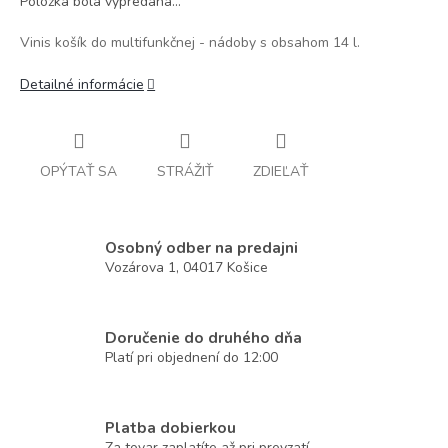
Položka bola vypredaná…
Vinis košík do multifunkčnej - nádoby s obsahom 14 l.
Detailné informácie
OPÝTAŤ SA
STRÁŽIŤ
ZDIEĽAŤ
Osobný odber na predajni
Vozárova 1, 04017 Košice
Doručenie do druhého dňa
Platí pri objednení do 12:00
Platba dobierkou
Za tovar zaplatíte až pri prevzatí