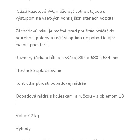
C223 kazetové WC môže byť voľne stojace s
výstupom na všetkých vonkajších stenách vozidla.
Záchodovú misu je možné pred použitím otáčať do
potrebnej polohy a určiť si optimálne pohodlie aj v
malom priestore.
Rozmery (šírka x hĺbka x výška):394 x 580 x 534 mm
Elektrické splachovanie
Kontrolka plnosti odpadovej nádrže
Odpadová nádrž s kolieskami a rúčkou - s objemom 18
l
Váha:7,2 kg
Výhody: