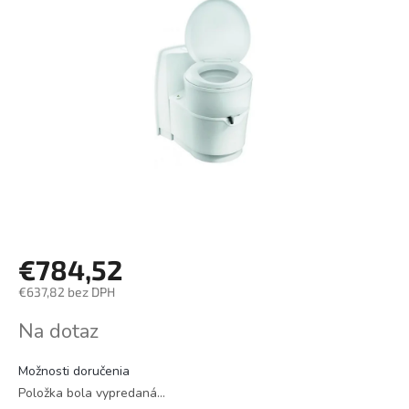
€784,52
€637,82 bez DPH
Jednotková
Na dotaz
cena:
Možnosti doručenia
Položka bola vypredaná…