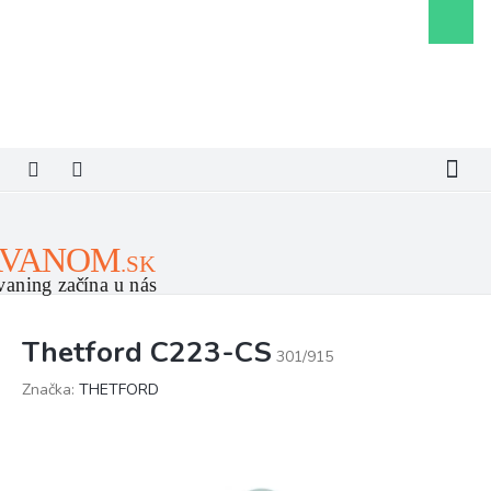
Prejsť
Nákupn
na
košík
obsah
Thetford C223-CS
301/915
Značka:
THETFORD