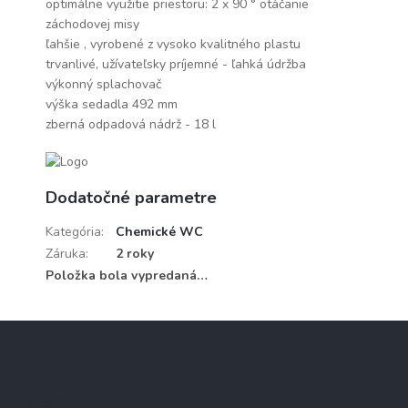
optimálne využitie priestoru: 2 x 90 ° otáčanie
záchodovej misy
ľahšie , vyrobené z vysoko kvalitného plastu
trvanlivé, užívateľsky príjemné - ľahká údržba
výkonný splachovač
výška sedadla 492 mm
zberná odpadová nádrž - 18 l
Dodatočné parametre
Kategória
:
Chemické WC
Záruka
:
2 roky
Položka bola vypredaná…
Z
á
p
ä
Kontakt