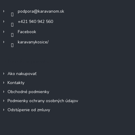
t
i
podpora
@
karavanom.sk
e
+421 940 942 560
Facebook
karavanykosice/
Informácie pre vás
Ako nakupovať
Kontakty
Obchodné podmienky
Podmienky ochrany osobných údajov
Odstúpenie od zmluvy
Prihlásenie