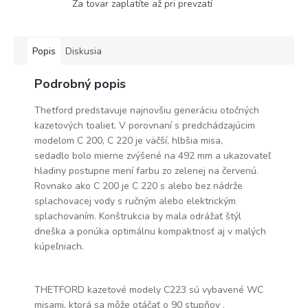
Za tovar zaplatíte až pri prevzatí
Popis
Diskusia
Podrobný popis
Thetford predstavuje najnovšiu generáciu otočných
kazetových toaliet.
V porovnaní s predchádzajúcim
modelom C 200, C 220 je väčší, hlbšia misa,
sedadlo bolo mierne zvýšené na 492 mm a ukazovateľ
hladiny postupne mení farbu zo zelenej na červenú.
Rovnako ako C 200 je C 220 s alebo bez nádrže
splachovacej vody s ručným alebo elektrickým
splachovaním. Konštrukcia by mala odrážať štýl
dneška a ponúka optimálnu kompaktnosť aj v malých
kúpeľniach.
THETFORD kazetové modely C223 sú vybavené WC
misami, ktorá sa môže otáčať o 90 stupňov .