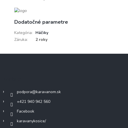
Dodatočné parametre
Kategória
:
Háčiky
Záruka
:
2 roky
Z
á
p
ä
Kontakt
t
i
podpora
@
karavanom.sk
e
+421 940 942 560
Facebook
karavanykosice/