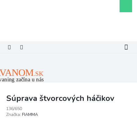
Prejsť
Nákupn
na
košík
obsah
Súprava štvorcových háčikov
136/650
Značka:
FIAMMA