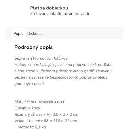
Platba dobierkou
Za tovar zaplatíte až pri prevzatí
Popis
Diskusia
Podrobný popis
Súprava štvorcových háčikov
Háčiky z nehrdzavejúcej ocele na pripevnenie k podlahe
alebo stene v úložnom priestore alebo garáži karavanu.
Slúžia na zavesenie bezpečnostných popruhov alebo
gumených pások.
Materiál: nehrdzavejúca oceľ
Obsah: 4 kusy
Rozmery (Š x H x V): 3,5 × 3 × 2 cm
Veľkosť balenia: 68 × 116 × 21 mm
Hmotnosť: 0,1 kg