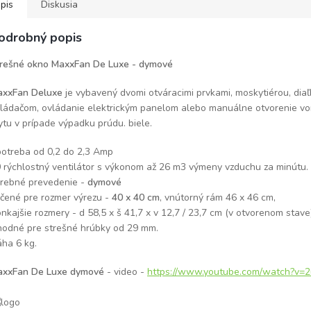
pis
Diskusia
odrobný popis
rešné okno MaxxFan De Luxe - dymové
xxFan Deluxe
je vybavený dvomi otváracimi prvkami, moskytiérou, dia
ládačom, ovládanie elektrickým panelom alebo manuálne otvorenie vo
ytu v prípade výpadku prúdu. biele.
otreba od 0,2 do 2,3 Amp
 rýchlostný ventilátor s výkonom až 26 m3 výmeny vzduchu za minútu.
rebné prevedenie -
dymové
čené pre rozmer výrezu -
40 x 40 cm
, vnútorný rám 46 x 46 cm,
nkajšie rozmery - d 58,5 x š 41,7 x v 12,7 / 23,7 cm (v otvorenom stave
odné pre strešné hrúbky od 29 mm.
ha 6 kg.
xxFan De Luxe dymové
- video -
https://www.youtube.com/watch?v=