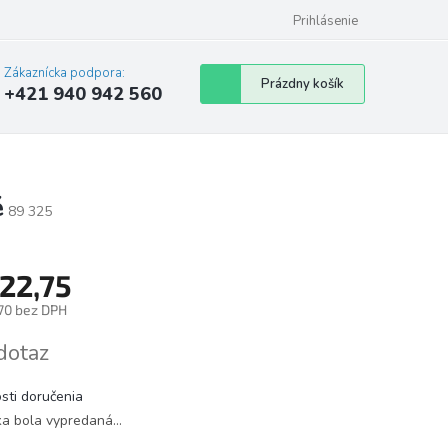
Prihlásenie
Zákaznícka podpora:
Nákupný
Prázdny košík
+421 940 942 560
košík
é
89 325
22,75
70 bez DPH
tková
dotaz
sti doručenia
ka bola vypredaná…