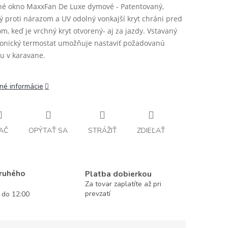
né okno MaxxFan De Luxe dymové - Patentovaný,
ý proti nárazom a UV odolný vonkajší kryt chráni pred
m, keď je vrchný kryt otvorený- aj za jazdy. Vstavaný
ronický termostat umožňuje nastaviť požadovanú
tu v karavane.
lné informácie
AČ
OPÝTAŤ SA
STRÁŽIŤ
ZDIEĽAŤ
druhého
Platba dobierkou
Za tovar zaplatíte až pri
prevzatí
í do 12:00