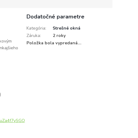
Dodatočné parametre
Kategória
:
Strešné okná
Záruka
:
2 roky
ľkovým
Položka bola vypredaná…
nkajšieho
)
2uZa4f7ySGQ