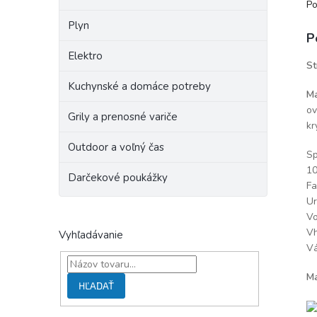
Po
Plyn
P
Elektro
St
Kuchynské a domáce potreby
Ma
ov
Grily a prenosné variče
kr
Outdoor a voľný čas
Sp
10
Darčekové poukážky
Fa
Ur
Vo
Vh
Vyhľadávanie
Vá
Ma
HĽADAŤ