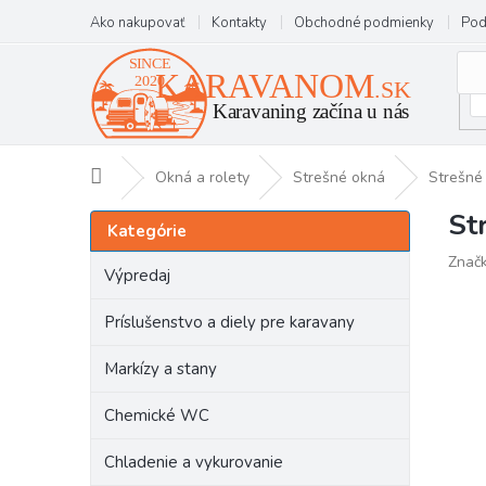
Prejsť
Ako nakupovať
Kontakty
Obchodné podmienky
Pod
na
obsah
Domov
Okná a rolety
Strešné okná
Strešné
St
B
Preskočiť
Kategórie
kategórie
o
Znač
č
Výpredaj
n
ý
Príslušenstvo a diely pre karavany
p
a
Markízy a stany
n
e
Chemické WC
l
Chladenie a vykurovanie