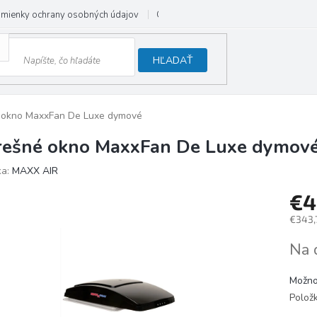
mienky ochrany osobných údajov
Odstúpenie od zmluvy
HĽADAŤ
 okno MaxxFan De Luxe dymové
rešné okno MaxxFan De Luxe dymov
ka:
MAXX AIR
€4
€343,
Jedno
Na 
cena:
Možno
Polož