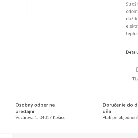
Streš
odoln
dažďo
elekt
teplo
Detai
TL
Osobný odber na
Doručenie do 
predajni
dňa
Vozárova 1, 04017 Košice
Platí pri objednen