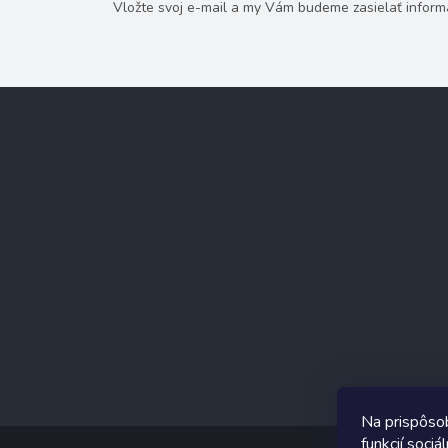
Vložte svoj e-mail a my Vám budeme zasielať infor
Z
á
p
ä
t
i
e
Na prispôso
funkcií soci