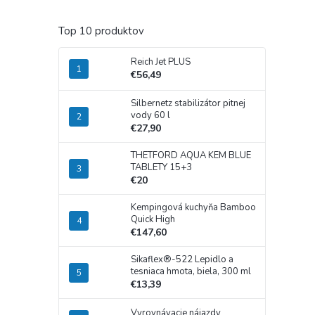
Top 10 produktov
Reich Jet PLUS
€56,49
Silbernetz stabilizátor pitnej
vody 60 l
€27,90
THETFORD AQUA KEM BLUE
TABLETY 15+3
€20
Kempingová kuchyňa Bamboo
Quick High
€147,60
Sikaflex®-522 Lepidlo a
tesniaca hmota, biela, 300 ml
€13,39
Vyrovnávacie nájazdy