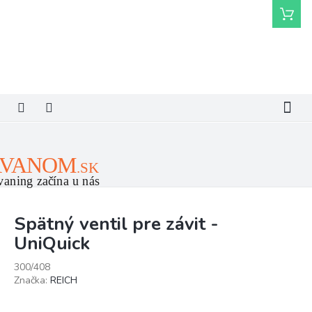
Prejsť
Nákupn
na
košík
obsah
Spätný ventil pre závit -
UniQuick
300/408
Značka:
REICH