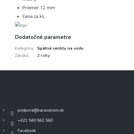
Priemer 12 mm
Cena za ks.
Dodatočné parametre
Kategória
:
Spätné ventily na vodu
Záruka
:
2 roky
Z
á
p
ä
Kontakt
t
i
podpora
@
karavanom.sk
e
+421 940 942 560
Facebook