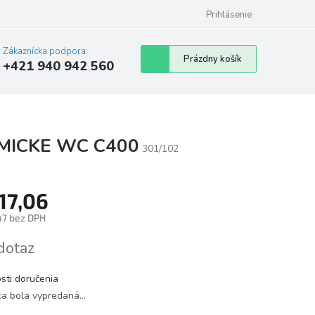
Prihlásenie
Zákaznícka podpora:
Nákupný
Prázdny košík
+421 940 942 560
košík
EMICKE WC C400
301/102
17,06
47 bez DPH
tková
dotaz
sti doručenia
ka bola vypredaná…