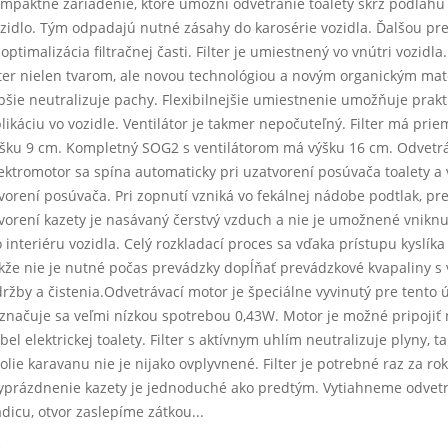
mpaktné zariadenie, ktoré umožní odvetranie toalety skrz podlahu
zidlo. Tým odpadajú nutné zásahy do karosérie vozidla. Ďalšou pr
 optimalizácia filtračnej časti. Filter je umiestnený vo vnútri vozidla.
lter nielen tvarom, ale novou technológiou a novým organickým ma
pšie neutralizuje pachy. Flexibilnejšie umiestnenie umožňuje prakt
likáciu vo vozidle.
Ventilátor je takmer nepočuteľný. Filter má prie
šku 9 cm. Kompletný SOG2 s ventilátorom má výšku 16 cm.
Odvetrá
ektromotor sa spína automaticky pri uzatvorení posúvača toalety a 
vorení posúvača. Pri zopnutí vzniká vo fekálnej nádobe podtlak, pre
vorení kazety je nasávaný čerstvý vzduch a nie je umožnené vnikn
 interiéru vozidla. Celý rozkladací proces sa vďaka prístupu kyslíka 
kže nie je nutné počas prevádzky dopĺňať prevádzkové kvapaliny s
ržby a čistenia.Odvetrávací motor je špeciálne vyvinutý pre tento ú
značuje sa veľmi nízkou spotrebou 0,43W. Motor je možné pripojiť
bel elektrickej toalety. Filter s aktívnym uhlím neutralizuje plyny, t
olie karavanu nie je nijako ovplyvnené. Filter je potrebné raz za ro
yprázdnenie kazety je jednoduché ako predtým. Vytiahneme odvet
dicu, otvor zaslepíme zátkou...