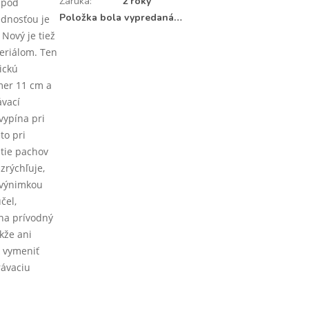
Záruka
:
2 roky
 pod
Položka bola vypredaná…
ednosťou je
 Nový je tiež
teriálom. Ten
ickú
mer 11 cm a
vací
vypína pri
to pri
utie pachov
zrýchľuje,
 výnimkou
čel,
 na prívodný
akže ani
k vymeniť
rávaciu