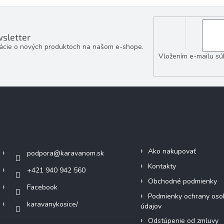
sletter
mácie o nových produktoch na našom e-shope.
Vložením e-mailu sú
Kontakt
Informácie pre vás
Ako nakupovať
podpora
@
karavanom.sk
Kontakty
+421 940 942 560
Obchodné podmienky
Facebook
Podmienky ochrany oso
karavanykosice/
údajov
Odstúpenie od zmluvy