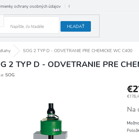
mienky ochrany osobných údajov
Odstúpenie od zmluvy
HĽADAŤ
dlahy
SOG 2 TYP D - ODVETRANIE PRE CHEMICKE WC C400
G 2 TYP D - ODVETRANIE PRE CH
ka:
SOG
€2
€176,
Jedno
Na 
cena:
Možno
Polož