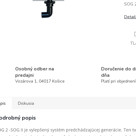
SOG 2
Detai
TL
Osobný odber na
Doručenie do 
predajni
dňa
Vozárova 1, 04017 Košice
Platí pri objednen
pis
Diskusia
odrobný popis
G 2 -
SOG II je vylepšený systém predchádzajúcej generácie. Ten tv