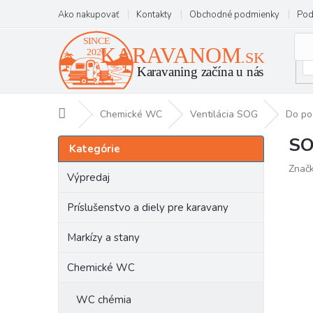
Prejsť
Ako nakupovať
Kontakty
Obchodné podmienky
Pod
na
obsah
Domov
Chemické WC
Ventilácia SOG
Do po
SO
B
Preskočiť
Kategórie
kategórie
o
Znač
č
Výpredaj
n
ý
Príslušenstvo a diely pre karavany
p
a
Markízy a stany
n
e
Chemické WC
l
WC chémia