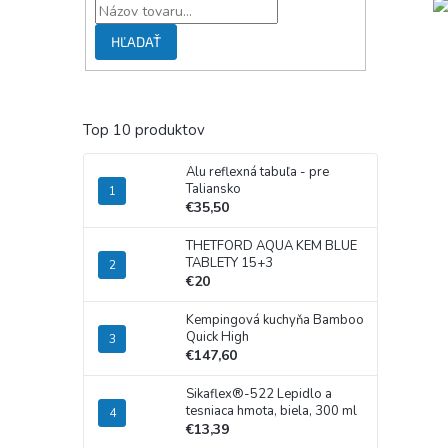
HĽADAŤ
Top 10 produktov
Alu reflexná tabuľa - pre
Taliansko
€35,50
THETFORD AQUA KEM BLUE
TABLETY 15+3
€20
Kempingová kuchyňa Bamboo
Quick High
€147,60
Sikaflex®-522 Lepidlo a
tesniaca hmota, biela, 300 ml
€13,39