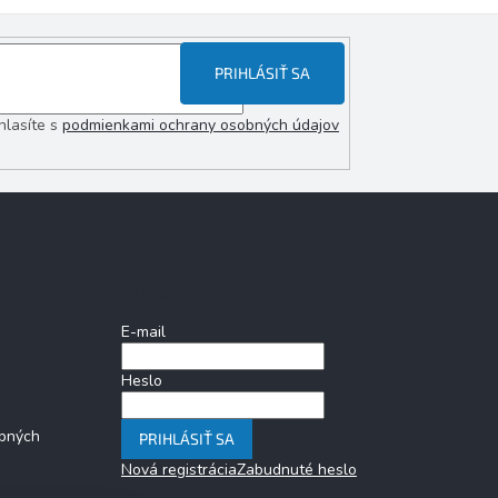
PRIHLÁSIŤ SA
hlasíte s
podmienkami ochrany osobných údajov
Prihlásenie
E-mail
Heslo
bných
PRIHLÁSIŤ SA
Nová registrácia
Zabudnuté heslo