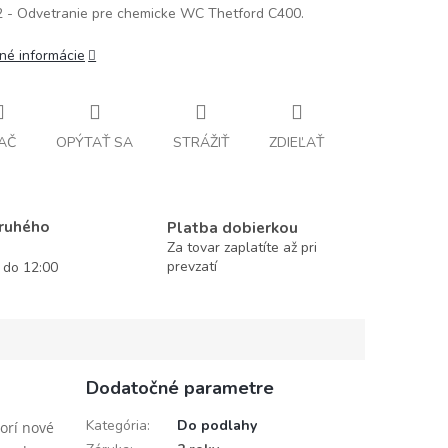
 - Odvetranie pre chemicke WC Thetford C400.
lné informácie
AČ
OPÝTAŤ SA
STRÁŽIŤ
ZDIEĽAŤ
druhého
Platba dobierkou
Za tovar zaplatíte až pri
prevzatí
í do 12:00
Dodatočné parametre
Kategória
:
Do podlahy
orí nové