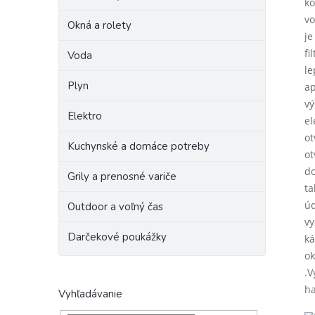
ko
vo
Okná a rolety
je
fi
Voda
le
Plyn
ap
vý
Elektro
el
ot
Kuchynské a domáce potreby
ot
do
Grily a prenosné variče
ta
úd
Outdoor a voľný čas
vy
Darčekové poukážky
ká
ok
.V
ha
Vyhľadávanie