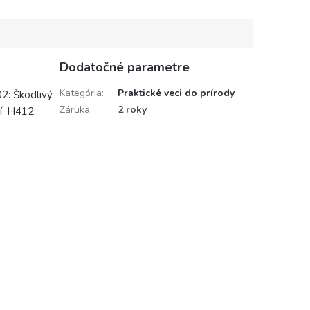
Dodatočné parametre
Kategória
:
Praktické veci do prírody
02: Škodlivý
Záruka
:
2 roky
í. H412: