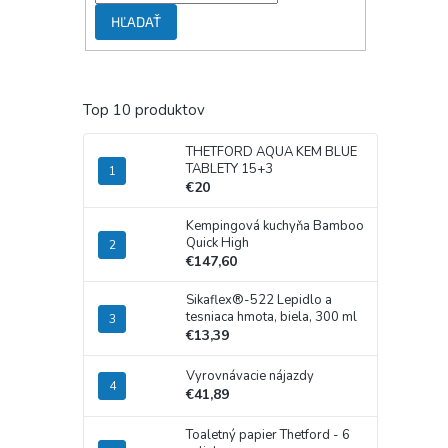
HĽADAŤ
Top 10 produktov
THETFORD AQUA KEM BLUE
TABLETY 15+3
€20
Kempingová kuchyňa Bamboo
Quick High
€147,60
Sikaflex®-522 Lepidlo a
tesniaca hmota, biela, 300 ml
€13,39
Vyrovnávacie nájazdy
€41,89
Toaletný papier Thetford - 6