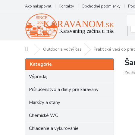
Prejsť
Ako nakupovať
Kontakty
Obchodné podmienky
Pod
na
obsah
Domov
Outdoor a voľný čas
Praktické veci do prír
Ša
B
Preskočiť
Kategórie
kategórie
o
Znač
č
Výpredaj
n
ý
Príslušenstvo a diely pre karavany
p
a
Markízy a stany
n
e
Chemické WC
l
Chladenie a vykurovanie