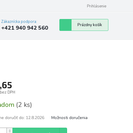
Prihlásenie
Zákaznícka podpora:
Nákupný
Prázdny košík
+421 940 942 560
košík
,65
 bez DPH
tková
ladom
(2 ks)
e doručiť do:
12.8.2026
Možnosti doručenia