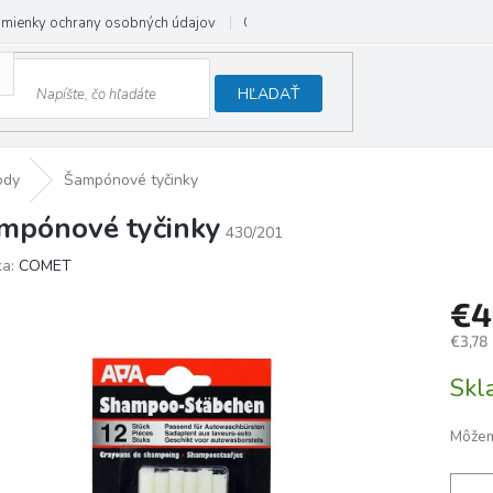
mienky ochrany osobných údajov
Odstúpenie od zmluvy
HĽADAŤ
ody
Šampónové tyčinky
mpónové tyčinky
430/201
ka:
COMET
€4
€3,78
Jedno
Sk
cena:
Môžem