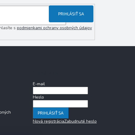
PRIHLÁSIŤ SA
hlasíte s
podmienkami ochrany osobných údajov
Prihlásenie
E-mail
Heslo
bných
PRIHLÁSIŤ SA
Nová registrácia
Zabudnuté heslo