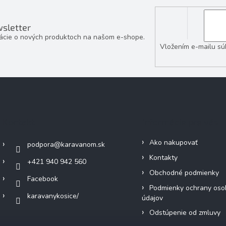
sletter
mácie o nových produktoch na našom e-shope.
Vložením e-mailu sú
Kontakt
Informácie pre vás
Ako nakupovať
podpora
@
karavanom.sk
Kontakty
+421 940 942 560
Obchodné podmienky
Facebook
Podmienky ochrany oso
karavanykosice/
údajov
Odstúpenie od zmluvy