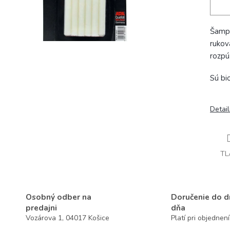
Šampó
rukov
rozpú
Sú bi
Detai
TL
Osobný odber na
Doručenie do 
predajni
dňa
Vozárova 1, 04017 Košice
Platí pri objednen