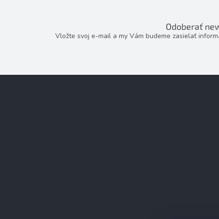
Odoberať new
Vložte svoj e-mail a my Vám budeme zasielať infor
Z
á
p
ä
t
i
e