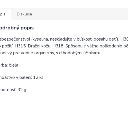
pis
Diskusia
odrobný popis
bezpečenstvo! (kyselina, neskladujte v blízkosti dosahu detí). H3
 požití. H315: Dráždi kožu. H318: Spôsobuje vážne poškodenie oč
odlivý pre vodné organizmy, s dlhodobými účinkami.
rba: biela
ožstvo v balení: 12 ks
motnosť: 32 g