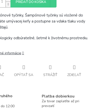
PRIDAŤ DO KOŠÍKA
nové tyčinky, Šampónové tyčinky sú vložené do
äte umývacej kefy a postupne sa vďaka tlaku vody
šťajú.
ologicky odbúrateľné, šetrné k životnému prostrediu.
lné informácie
AČ
OPÝTAŤ SA
STRÁŽIŤ
ZDIEĽAŤ
druhého
Platba dobierkou
Za tovar zaplatíte až pri
prevzatí
í do 12:00