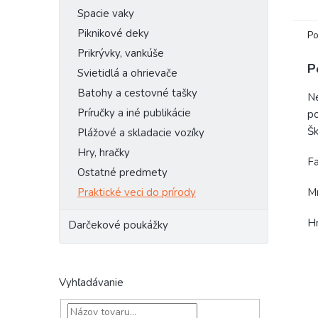
Spacie vaky
Piknikové deky
Po
Prikrývky, vankúše
P
Svietidlá a ohrievače
Batohy a cestovné tašky
Ne
Príručky a iné publikácie
po
Šk
Plážové a skladacie vozíky
Hry, hračky
Fa
Ostatné predmety
Mn
Praktické veci do prírody
H
Darčekové poukážky
Vyhľadávanie