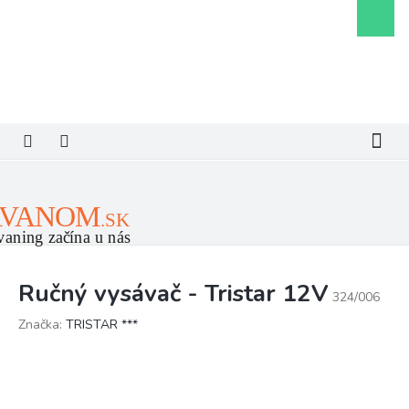
Prejsť
Nákupn
na
košík
obsah
Ručný vysávač - Tristar 12V
324/006
Značka:
TRISTAR ***