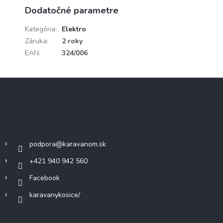
Dodatočné parametre
Kategória
:
Elektro
Záruka
:
2 roky
EAN
:
324/006
Z
á
p
ä
Kontakt
t
i
podpora
@
karavanom.sk
e
+421 940 942 560
Facebook
karavanykosice/