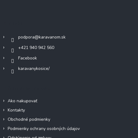
á
p
ä
Kontakt
t
i
podpora
@
karavanom.sk
e
+421 940 942 560
Facebook
karavanykosice/
Informácie pre vás
Ako nakupovať
Kontakty
Obchodné podmienky
Podmienky ochrany osobných údajov
Odstúpenie od zmluvy