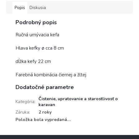
Popis
Diskusia
Podrobný popis
Ručná umývacia kefa
Hlava kefky ø cca 8 cm
dĺžka kefy 22 cm
Farebná kombinácia čiernej a žltej
Dodatočné parametre
Čistenie, upratovanie a starostlivosť o
Kategória
:
karavan
Záruka
:
2 roky
Položka bola vypredaná…
Z