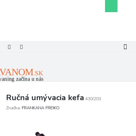
Prejsť
Nákupný
na
košík
obsah
Ručná umývacia kefa
430/203
Značka:
FRANKANA FREIKO