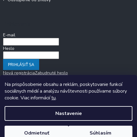
Prihlásenie
E-mail
Heslo
PRIHLÁSIŤ SA
Nová registrácia
Zabudnuté heslo
Na prispôsobenie obsahu a reklám, poskytovanie funkcií
sociálnych médií a analýzu návštevnosti používame súbory
cookie. Viac informácií
tu
.
Nastavenie
Copyright 2026
KARAVANOM.sk
. Všetky práva vyhradené.
Upraviť
nastavenie cookies
Odmietnuť
Súhlasím