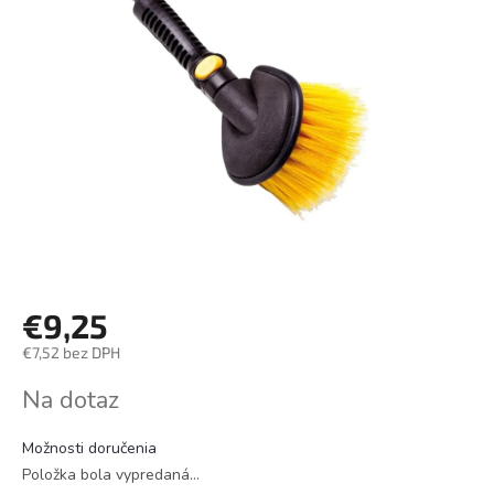
€9,25
€7,52 bez DPH
Jednotková
Na dotaz
cena:
Možnosti doručenia
Položka bola vypredaná…