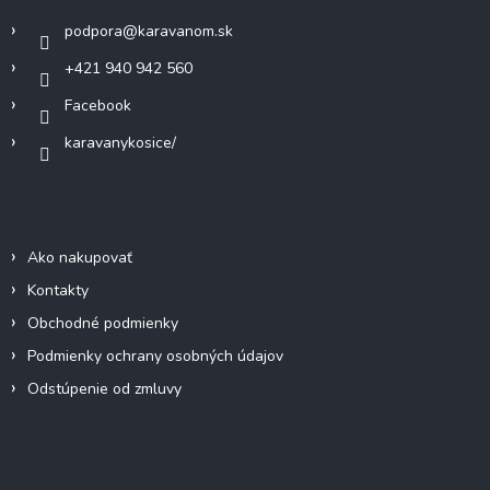
i
podpora
@
karavanom.sk
e
+421 940 942 560
Facebook
karavanykosice/
Informácie pre vás
Ako nakupovať
Kontakty
Obchodné podmienky
Podmienky ochrany osobných údajov
Odstúpenie od zmluvy
Prihlásenie