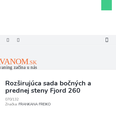
Prejsť
Nákupn
na
košík
obsah
Rozširujúca sada bočných a
prednej steny Fjord 260
070/132
Značka:
FRANKANA FREIKO