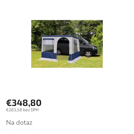
€348,80
€283,58 bez DPH
Jednotková
Na dotaz
cena: