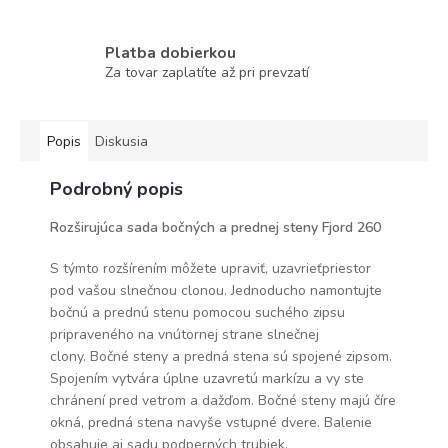
Platba dobierkou
Za tovar zaplatíte až pri prevzatí
Popis
Diskusia
Podrobný popis
Rozširujúca sada bočných a prednej steny Fjord 260
S týmto rozšírením môžete upraviť, uzavrieťpriestor
pod vašou slnečnou clonou. Jednoducho namontujte
bočnú a prednú stenu pomocou suchého zipsu
pripraveného na vnútornej strane slnečnej
clony.
Bočné steny a predná stena sú spojené zipsom.
Spojením v
ytvára úplne uzavretú markízu a vy ste
chránení pred vetrom a dažďom.
Bočné steny majú číre
okná, predná stena navyše vstupné dvere. Balenie
obsahuje aj sadu podperných trubiek.