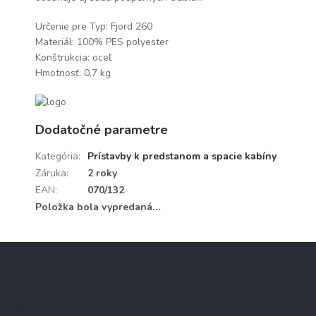
Určenie pre Typ: Fjord 260
Materiál: 100% PES polyester
Konštrukcia: oceľ
Hmotnosť: 0,7 kg
Dodatočné parametre
Kategória
:
Prístavby k predstanom a spacie kabíny
Záruka
:
2 roky
EAN
:
070/132
Položka bola vypredaná…
Z
á
p
ä
Kontakt
t