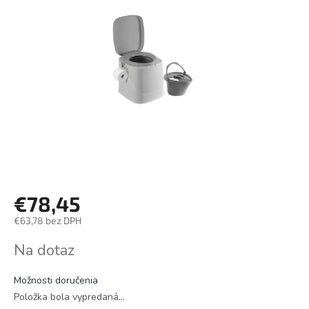
€78,45
€63,78 bez DPH
Jednotková
Na dotaz
cena:
Možnosti doručenia
Položka bola vypredaná…