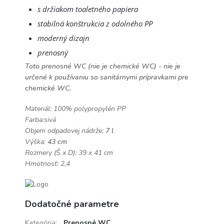
s držiakom toaletného papiera
stabilná konštrukcia z odolného PP
moderný dizajn
prenosný
Toto prenosné WC (nie je chemické WC) - nie je
určené k používaniu so sanitárnymi prípravkami pre
chemické WC.
Materiál: 100% polypropylén PP
Farba:sivá
Objem odpadovej nádrže:
7 l
Výška:
43 cm
Rozmery (Š x D): 39 x 41 cm
Hmotnosť: 2,4
Dodatočné parametre
Kategória
:
Prenosné WC