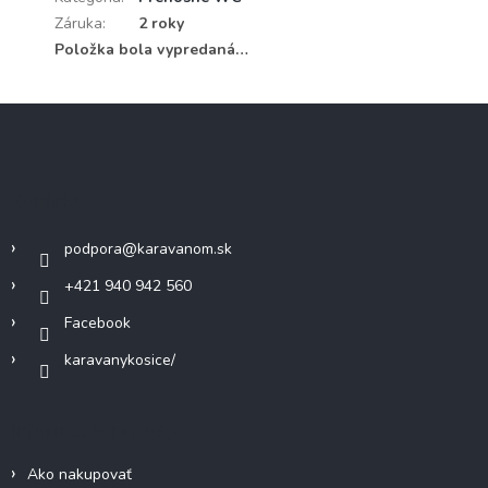
Záruka
:
2 roky
Položka bola vypredaná…
Z
á
p
ä
Kontakt
t
i
podpora
@
karavanom.sk
e
+421 940 942 560
Facebook
karavanykosice/
Informácie pre vás
Ako nakupovať