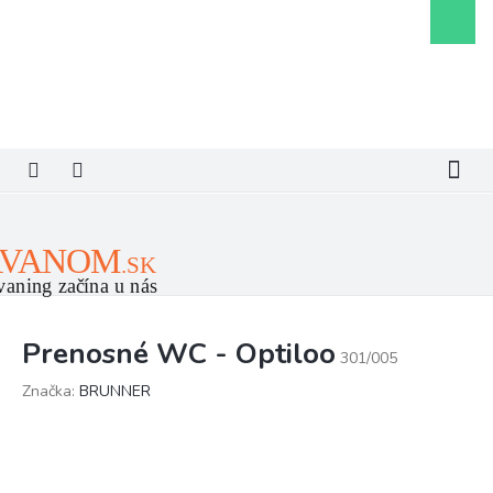
Prejsť
Nákupn
na
košík
obsah
Prenosné WC - Optiloo
301/005
Značka:
BRUNNER