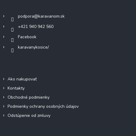
Kontakt
t
i
podpora
@
karavanom.sk
e
+421 940 942 560
Facebook
karavanykosice/
Informácie pre vás
Ako nakupovať
Kontakty
Obchodné podmienky
Podmienky ochrany osobných údajov
Odstúpenie od zmluvy