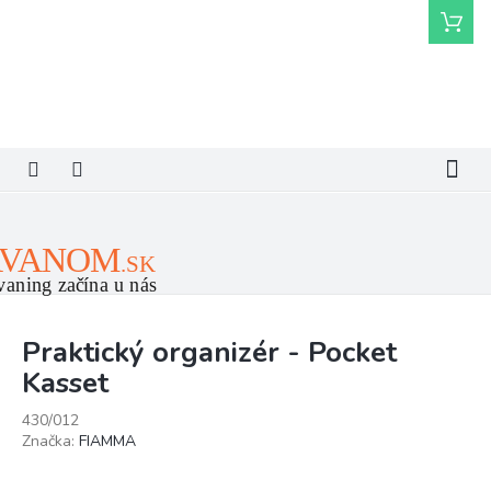
Prejsť
Nákupn
na
košík
obsah
Praktický organizér - Pocket
Kasset
430/012
Značka:
FIAMMA