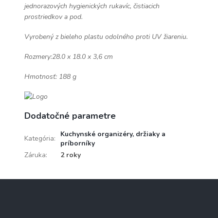
jednorazových hygienických rukavíc, čistiacich
prostriedkov a pod.
Vyrobený z bieleho plastu odolného proti UV žiareniu.
Rozmery:28.0 x 18.0 x 3,6 cm
Hmotnosť: 188 g
Dodatočné parametre
Kuchynské organizéry, držiaky a
Kategória
:
príborníky
Záruka
:
2 roky
Z
á
p
ä