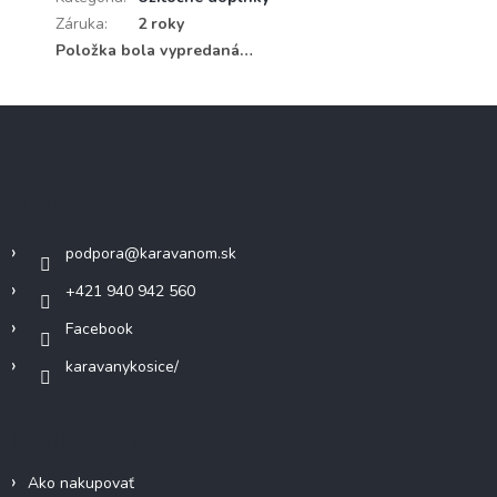
Záruka
:
2 roky
Položka bola vypredaná…
Z
á
p
ä
Kontakt
t
i
podpora
@
karavanom.sk
e
+421 940 942 560
Facebook
karavanykosice/
Informácie pre vás
Ako nakupovať