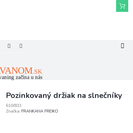
Prejsť
Nákupn
na
košík
obsah
Pozinkovaný držiak na slnečníky
610/833
Značka:
FRANKANA FREIKO